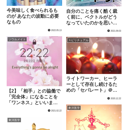
今美味しく食べられるも
自分のことを痛く酷く裁
のが あなたの波動に必要
く前に、ベクトルがどう
なもの
なっていたのかを思い出
してみて。
2022.05.13
2021.09.03
ソウルメイト
スピリチュアル
ライトワーカー、ヒーラ
ーとして存在し続けるた
めの「セパレート」＠ヒ
【2】「相手」との協働で
ーリングとは対象の波動
「完全体」になることを
2020.12.22
を高め癒すこと
「ワンネス」といいま
す。
東洋医学
2021.02.22
東洋医学