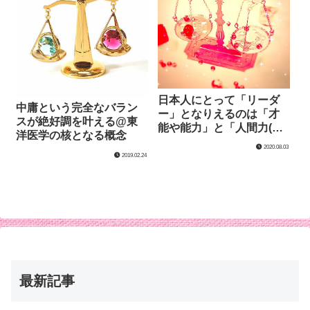
日本人にとって「リーダ
中庸という完全なバラン
ー」となりえるのは「才
スが絶好調を叶える@東
能や能力」と「人間力(社
洋医学の核となる概念
会性)」のある人
2020.08.03
2019.02.24
最新記事