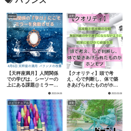
バランス
mirror
波動
【天秤座満月】人間関係
【クオリティ】頭で考
での学びは、シーソーの
え、心で判断し、体で築
上にある課題@ミラーを
きあげられたものがホン
使いバランスをとること
モノ
2023.04.06
2023.03.08
で手放せる
スピリチュアル
波動