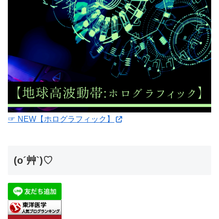
☞ NEW【ホログラフィック】
(o´艸`)♡