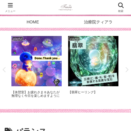
メニュー
検索
HOME
治療院ティアラ
playful
playful
pla
症
【休憩室】お疲れさま☺︎あなたが
【翡翠ヒーリング】
スタ
化
無理なく今日を楽しめますように
DOA
メ