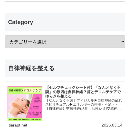
Category
自律神経を整える
【セルフチェックシート付】「なんとなく不
調」の原因は自律神経？首とデコルテケアで
ゆらぎを整える
【なんとなく不調】フィジカル▶︎自律神経の乱れ
スピリチュアル▶︎エネルギーの停滞・不足・・
【自律神経】交感神経(活動・活性)と副交感神経
(リラックス)が相手に活躍の場を譲るように上手
に切り替わることができると全身の血流内臓機能
睡眠精神的な安...
tiarapt.net
2026.03.14