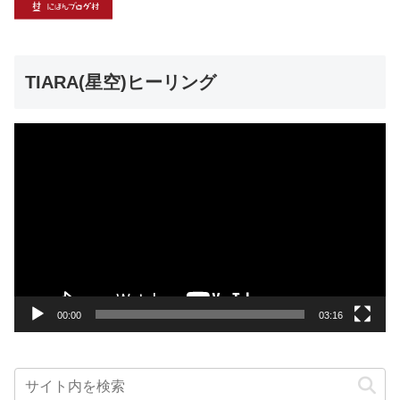
TIARA(星空)ヒーリング
動
画
プ
レ
ー
ヤ
ー
00:00
03:16