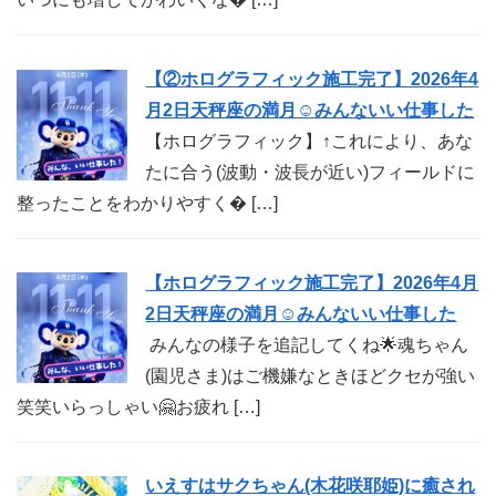
【②ホログラフィック施工完了】2026年4
月2日天秤座の満月☺︎みんないい仕事した
【ホログラフィック】↑これにより、あな
たに合う(波動・波長が近い)フィールドに
整ったことをわかりやすく� […]
【ホログラフィック施工完了】2026年4月
2日天秤座の満月☺︎みんないい仕事した
みんなの様子を追記してくね🌟魂ちゃん
(園児さま)はご機嫌なときほどクセが強い
笑笑いらっしゃい🤗お疲れ […]
いえすはサクちゃん(木花咲耶姫)に癒され