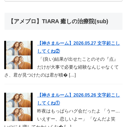
【アメブロ】TIARA 癒しの治療院(sub)
【神さまルーム】2026.05.27 文字起こし
してくね②
「(良い)結果が出せたことのその『点』
だけが大事で必要な経験なんじゃなくて
さ、君が見つけたのは君が積� […]
【神さまルーム】2026.05.26 文字起こし
してくね①
昨夜はもっぱらハグ会だったよ 「うー…
いえすー、恋しいよー」 「なんだよ笑
いつにも増してかわいくな� […]