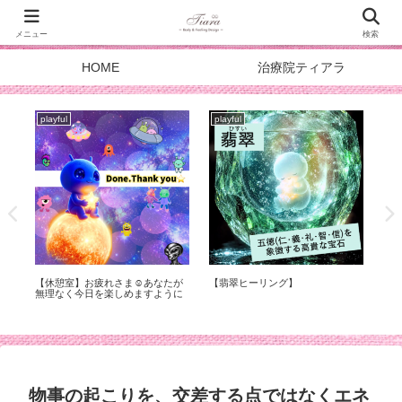
メニュー
検索
HOME
治療院ティアラ
playful
playful
pla
症
【休憩室】お疲れさま☺︎あなたが
【翡翠ヒーリング】
スタ
化
無理なく今日を楽しめますように
DOA
メ
物事の起こりを、交差する点ではなくエネ