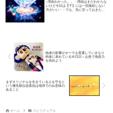
↓理由わかった。。・理由はまだわからな
いけど今日は【下】には一切接続しない
方がいい・・でも、先に言っておきたい
のは、、「理由」より先に【下】には一
切接続しない方がいいって実践(実戦かな
笑)としての「方法」から知った人のほと
んどは関係ない話っ...
他者の影響がオーラを貫通していきなり
肉体に表れている＠21日～お灸で免疫力
を高めよう
まずオリジナルを生きている人を守ると
いう優先順位@真似は地球でのみ意味の
あること
ホーム
スピリチュアル