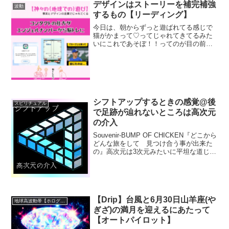
固定しやすい」そうで、このブッダヒー
デザインはストーリーを補完補強
波動
リング中、みなさん...
するもの【リーディング】
今日は、朝からずっと遊ばれてる感じで
猫がかまって♡ってじゃれてきてるみた
いにこれであそぼ！！ってのが目の前に
降ってくる日でした笑で、やっと気づい
たんだけど今まで「初期は誰でも簡単に
画一的に一定のレベルで」コンタクトが
とれるように、と(もう、...
シフトアップするときの感覚@後
スピリチュアル
で足跡が辿れないところは高次元
の介入
Souvenir-BUMP OF CHICKEN『どこから
どんな旅をして 見つけ合う事が出来た
の』高次元は3次元みたいに平坦な道じゃ
ない。後で足跡が辿れないところは高次
元が介入している箇所 ☞ シフトアップ
した箇所。『どこからどんな旅をして...
【Drip】台風と6月30日山羊座(や
地球高波動帯【ホログラフィック】
ぎざ)の満月を迎えるにあたって
【オートパイロット】