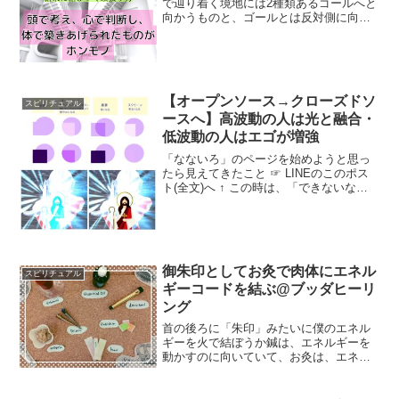
で辿り着く境地には2種類あるゴールへと
向かうものと、ゴールとは反対側に向か
うもの。辿り着いた先が、同じような景
色のパラレルだとイメージしてみて。高
波動帯の世界と、低波動帯の世界との。
頭で考え、心で判断し、...
【オープンソース→クローズドソ
スピリチュアル
ースへ】高波動の人は光と融合・
低波動の人はエゴが増強
「なないろ」のページを始めようと思っ
たら見えてきたこと ☞ LINEのこのポス
ト(全文)へ ↑ この時は、「できないなら
☞無反応」なんじゃないかと思ってたん
ですが、ここを修正しますね。後光みた
いに誰かに光を当てたときに純粋に光と
して加速する...
御朱印としてお灸で肉体にエネル
スピリチュアル
ギーコードを結ぶ@ブッダヒーリ
ング
首の後ろに「朱印」みたいに僕のエネル
ギーを火で結ぼうか鍼は、エネルギーを
動かすのに向いていて、お灸は、エネル
ギーを入れるのに向いているんですが、
(´∀｀)← ブッダ曰く「エネルギーは火で