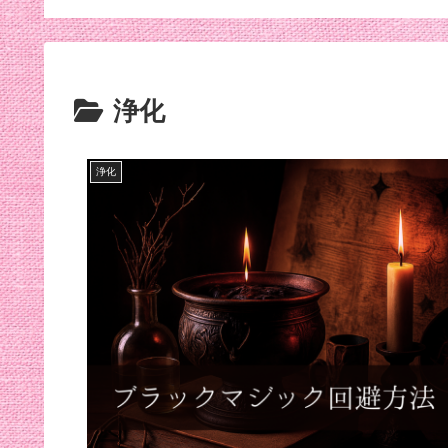
効くんだって笑
浄化
浄化