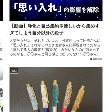
【動画】浄化と自己集約＠優しいから集めす
ぎてしまう自分以外の粒子
置
大変そうだな、それキツいよね、可哀想…って同僚さんに
深
「思い入れ」それがそのまま患者さんに再現されてたから
ぼ
「落ちてる人の影響力(伝染力)」みたいなものが強まって
よ
るのかも。◯◯さんと同じ感じになってない？◯◯さんと
同じ状況じゃない？優しい人ほど...
.22
2025.06.08
波動