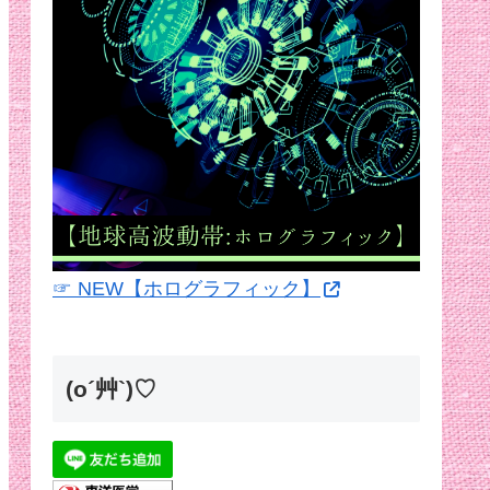
☞ NEW【ホログラフィック】
(o´艸`)♡