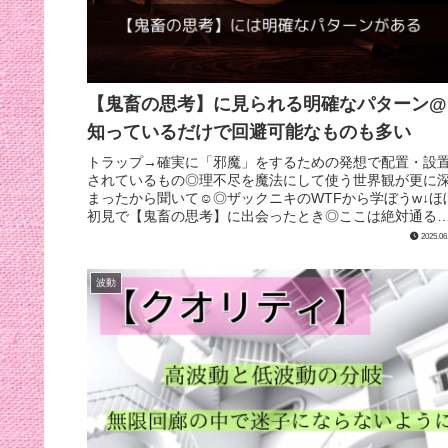
【鬼畜の思考】に見られる明確なパターン@
知っているだけで回避可能なものも多い
トラップ→確実に「邪魔」をするための発想で配置・設
されているもの◎理不尽を魔法にして使う世界観が更に
まったから聞いて☺︎◎ザックニキのWTFから学ぼうw↓ほ
初見で【鬼畜の思考】に出会ったとき◎ここは絶対通る
ね！ここでジャンプしたくな...
2025.06
波動