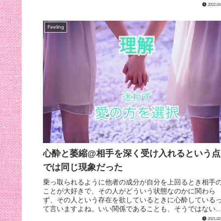
りあなたを完全に止めるようなもの...
2022.04
Feeling
心酔と萎縮@相手を深く受け入れるという点
では同じ現象だった
乗っ取られるように他者の成分が自分を上回るとき相手
ことが大好きで、その人がどういう状態なのかに関わら
ず、その人という存在を欲しているときに心酔している
て言いますよね。いい関係であることも、そうではない
合もある。きっとそれは、「その人」...
2021.02