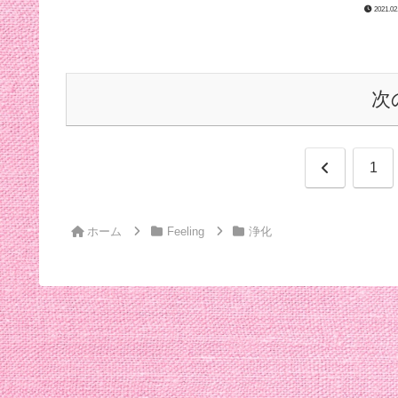
世界で行き詰っている。」 (...
2021.02
次
前
1
へ
ホーム
Feeling
浄化