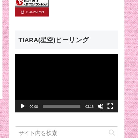
TIARA(星空)ヒーリング
動
画
プ
レ
ー
00:00
03:16
ヤ
ー