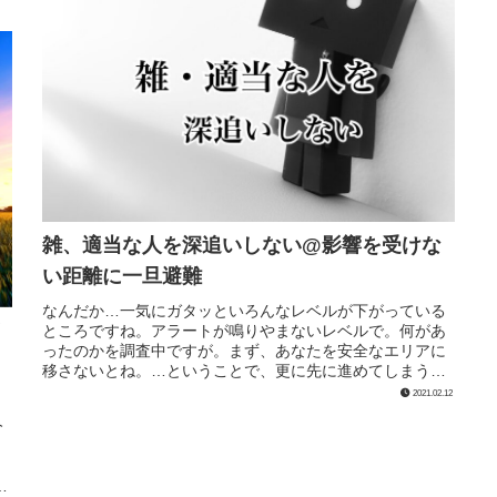
雑、適当な人を深追いしない@影響を受けな
い距離に一旦避難
なんだか…一気にガタッといろんなレベルが下がっている
ところですね。アラートが鳴りやまないレベルで。何があ
ったのかを調査中ですが。まず、あなたを安全なエリアに
移さないとね。…ということで、更に先に進めてしまうこ
とで(←ライトボディ)距離を置こ...
2021.02.12
今
。
実