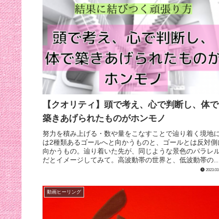
【クオリティ】頭で考え、心で判断し、体で
築きあげられたものがホンモノ
努力を積み上げる・数や量をこなすことで辿り着く境地
は2種類あるゴールへと向かうものと、ゴールとは反対側
向かうもの。辿り着いた先が、同じような景色のパラレ
だとイメージしてみて。高波動帯の世界と、低波動帯の
界との。頭で考え、心で判断し、...
2023.03
動画ヒーリング