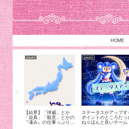
HOME
playful
playful
ンウォー
【結界】「球威」とか
ステータスがアップす
59まで
「迫真」「殺意」とかの
ポイントのところだっ
『凄み』の仕事っぷりが
ね☺︎ほんと良いチーム
想像以上だった@蚊にも