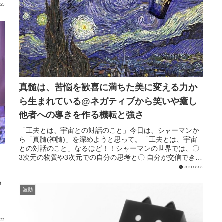
.25
真髄は、苦悩を歓喜に満ちた美に変える力か
ら生まれている@ネガティブから笑いや癒し
他者への導きを作る機転と強さ
「工夫とは、宇宙との対話のこと」今日は、シャーマンか
ら「真髄(神髄)」を深めようと思って。「工夫とは、宇宙
との対話のこと」なるほど！！シャーマンの世界では、〇
3次元の物質や3次元での自分の思考と〇 自分が交信できる
次元その「融合」を「工夫...
2021.08.03
の
波動
っ
場
.22