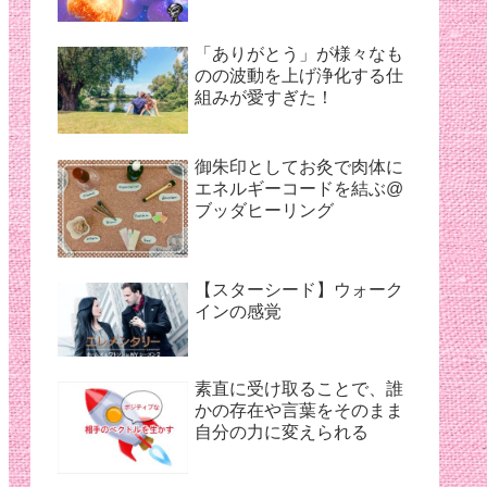
「ありがとう」が様々なも
のの波動を上げ浄化する仕
組みが愛すぎた！
御朱印としてお灸で肉体に
エネルギーコードを結ぶ@
ブッダヒーリング
【スターシード】ウォーク
インの感覚
素直に受け取ることで、誰
かの存在や言葉をそのまま
自分の力に変えられる