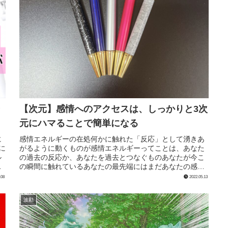
【次元】感情へのアクセスは、しっかりと3次
元にハマることで簡単になる
に
感情エネルギーの在処何かに触れた「反応」として湧きあ
に
がるように動くものが感情エネルギーってことは、あなた
ル
の過去の反応か、あなたを過去とつなぐものあなたが今こ
世
の瞬間に触れているあなたの最先端にはまだあなたの感情
はない、本当は まっさらなタイム...
.08
2022.05.13
波動