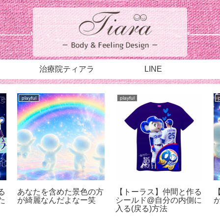
治療院ティアラ
LINE
playful
playful
る
あなたを含めた景色の方
【トーラス】仲間と作る
た
が綺麗なんだよなー笑
シールド@自分の内側に
入る(戻る)方法