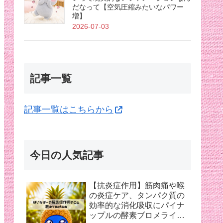
だなって【空気圧縮みたいなパワー
増】
2026-07-03
記事一覧
記事一覧はこちらから
今日の人気記事
【抗炎症作用】筋肉痛や喉
の炎症ケア、タンパク質の
効率的な消化吸収にパイナ
ップルの酵素ブロメライン