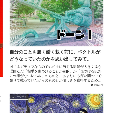
自分のことを痛く酷く裁く前に、ベクトルが
どうなっていたのかを思い出してみて。
同じネガティブなものでも相手に与える影響が大きく違う
理由ただ「相手を傷つけることが目的」か「傷つける以外
に作用がないレベル」のものと、あまりにも深い闇の中で
独りで戦っていたからのものとか優しさを獲得するための
道の途中でのことだったりと、ベク...
2021.09.03
ン
スターシード
や
」
た