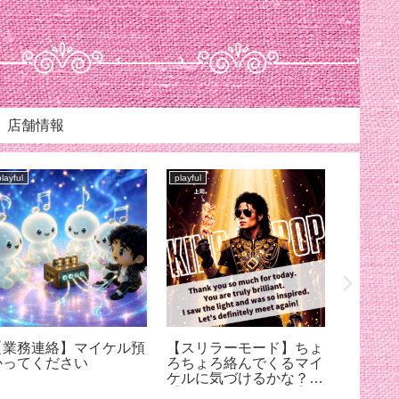
店舗情報
playful
playful
playful
【業務連絡】マイケル預
【スリラーモード】ちょ
((周波
かってください
ろちょろ絡んでくるマイ
ケルに気づけるかな？笑
【7月12日23:59まで】