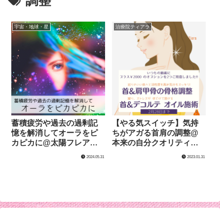
調整
宇宙・地球・星
治療院ティアラ
蓄積疲労や過去の過剰記
【やる気スイッチ】気持
憶を解消してオーラをピ
ちがアガる首肩の調整@
カピカに@太陽フレアの
本来の自分クオリティを
影響で大きな変化があり
楽に取り戻す
2024.05.31
2023.01.31
ました