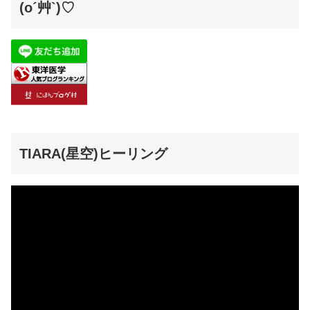
(o´艸`)♡
TIARA(星空)ヒーリング
動
画
プ
レ
ー
ヤ