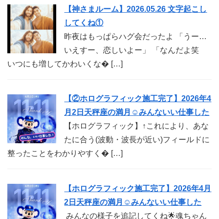
【神さまルーム】2026.05.26 文字起こし
してくね①
昨夜はもっぱらハグ会だったよ 「うー…
いえすー、恋しいよー」 「なんだよ笑
いつにも増してかわいくな� […]
【②ホログラフィック施工完了】2026年4
月2日天秤座の満月☺︎みんないい仕事した
【ホログラフィック】↑これにより、あな
たに合う(波動・波長が近い)フィールドに
整ったことをわかりやすく� […]
【ホログラフィック施工完了】2026年4月
2日天秤座の満月☺︎みんないい仕事した
みんなの様子を追記してくね🌟魂ちゃん