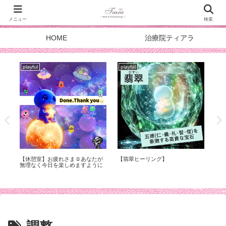
メニュー
検索
HOME
治療院ティアラ
playful
playful
pla
症
【休憩室】お疲れさま☺︎あなたが
【翡翠ヒーリング】
スタ
化
無理なく今日を楽しめますように
DOA
メ