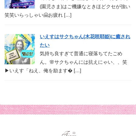
(園児さま)はご機嫌なときほどクセが強い
笑笑いらっしゃい🤗お疲れ […]
いえすはサクちゃん(木花咲耶姫)に癒され
たい
気持ち良すぎて普通に寝落ちてたごめ
ん。🌸サクちゃんには抗えにゃい、、笑
▶︎いえす「ねえ、俺を励ます� […]