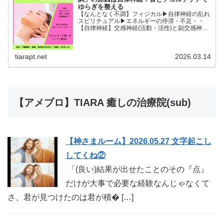
ゆらぎを整える
【なんとなく不調】フィジカル▶︎自律神経の乱れ
スピリチュアル▶︎エネルギーの停滞・不足・・
【自律神経】交感神経(活動・活性)と副交感神経
(リラックス)が相手に活躍の場を譲るように上手
に切り替わることができると全身の血流内臓機能
睡眠精神的な安...
tiarapt.net
2026.03.14
【アメブロ】TIARA 癒しの治療院(sub)
【神さまルーム】2026.05.27 文字起こし
してくね②
「(良い)結果が出せたことのその『点』
だけが大事で必要な経験なんじゃなくて
さ、君が見つけたのは君が積� […]