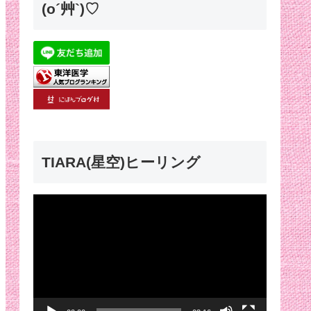
(o´艸`)♡
TIARA(星空)ヒーリング
動
画
プ
レ
ー