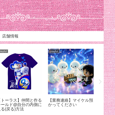
店舗情報
playful
playful
playful
【トーラス】仲間と作る
【業務連絡】マイケル預
【スリ
シールド@自分の内側に
かってください
ろちょ
入る(戻る)方法
ケルに
【7月12