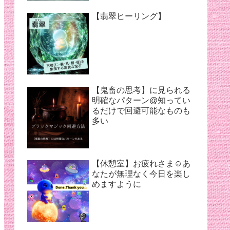
【翡翠ヒーリング】
【鬼畜の思考】に見られる
明確なパターン@知ってい
るだけで回避可能なものも
多い
【休憩室】お疲れさま☺︎あ
なたが無理なく今日を楽し
めますように