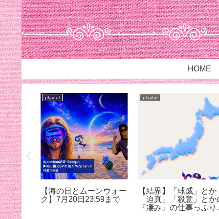
HOME
playful
playful
は…
【海の日とムーンウォー
【結界】「球威」とか
ク】7月20日23:59まで
「迫真」「殺意」とか
『凄み』の仕事っぷり
想像以上だった@蚊に