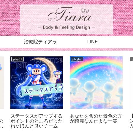
治療院ティアラ
LINE
playful
playful
ステータスがアップする
あなたを含めた景色の方
の
ポイントのところだった
が綺麗なんだよなー笑
が
ね☺︎ほんと良いチーム
も