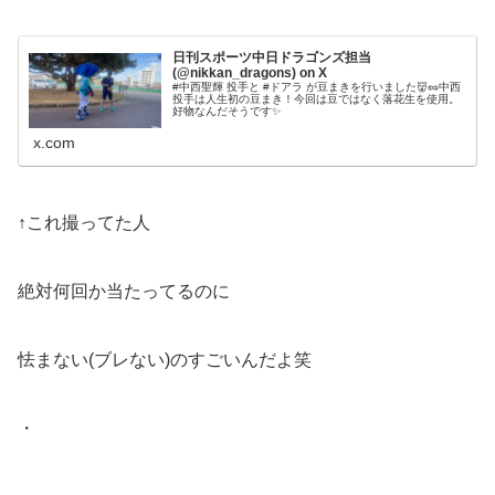
日刊スポーツ中日ドラゴンズ担当
(@nikkan_dragons) on X
#中西聖輝 投手と #ドアラ が豆まきを行いました👹🥜中西
投手は人生初の豆まき！今回は豆ではなく落花生を使用。
好物なんだそうです✨
x.com
↑これ撮ってた人
絶対何回か当たってるのに
怯まない(ブレない)のすごいんだよ笑
・