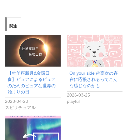
関連
【牡羊座新月&金環日
On your side @高次の存
食】ピュアによるピュア
在に応援されるってこん
のためのピュアな世界の
な感じなのかも
始まりの日
2026-03-25
2023-04-20
playful
スピリチュアル