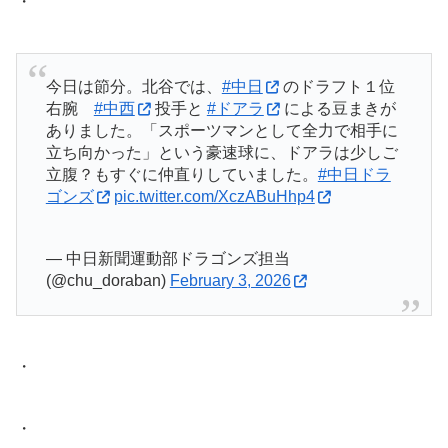
・
今日は節分。北谷では、
#中日
のドラフト１位
右腕
#中西
投手と
#ドアラ
による豆まきが
ありました。「スポーツマンとして全力で相手に
立ち向かった」という豪速球に、ドアラは少しご
立腹？もすぐに仲直りしていました。
#中日ドラ
ゴンズ
pic.twitter.com/XczABuHhp4
— 中日新聞運動部ドラゴンズ担当
(@chu_doraban)
February 3, 2026
・
・