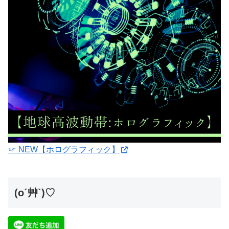
☞ NEW【ホログラフィック】
(o´艸`)♡