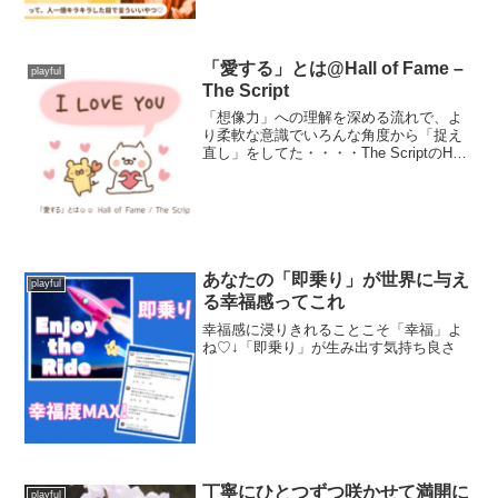
「愛する」とは@Hall of Fame –
playful
The Script
「想像力」への理解を深める流れで、よ
り柔軟な意識でいろんな角度から「捉え
直し」をしてた・・・・The ScriptのHall
of Fame を思い出した☺︎・Hall of Fame -
The Script ft. Will.I.am ...
あなたの「即乗り」が世界に与え
playful
る幸福感ってこれ
幸福感に浸りきれることこそ「幸福」よ
ね♡↓「即乗り」が生み出す気持ち良さ
丁寧にひとつずつ咲かせて満開に
playful