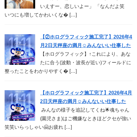
いえすー、恋しいよー」 「なんだよ笑
いつにも増してかわいくな� […]
【②ホログラフィック施工完了】2026年4
月2日天秤座の満月☺︎みんないい仕事した
【ホログラフィック】↑これにより、あな
たに合う(波動・波長が近い)フィールドに
整ったことをわかりやすく� […]
【ホログラフィック施工完了】2026年4月
2日天秤座の満月☺︎みんないい仕事した
みんなの様子を追記してくね🌟魂ちゃん
(園児さま)はご機嫌なときほどクセが強い
笑笑いらっしゃい🤗お疲れ […]