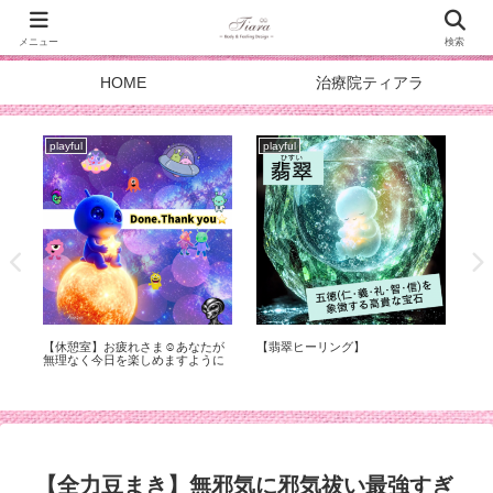
メニュー
検索
HOME
治療院ティアラ
playful
playful
☺︎あなたが
【翡翠ヒーリング】
スターシードのパワースポット☺︎
めますように
DOALA DAY’26
【全力豆まき】無邪気に邪気祓い最強すぎ