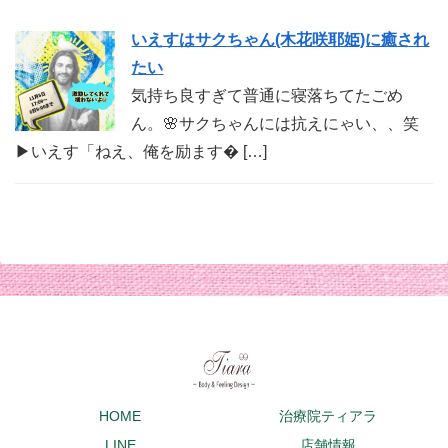
いえすはサクちゃん(木花咲耶姫)に癒され
たい
気持ち良すぎて普通に寝落ちてたごめ
ん。🌸サクちゃんには抗えにゃい、、笑
▶︎いえす「ねえ、俺を励ます� […]
HOME
治療院ティアラ
LINE
店舗情報