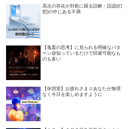
高次の存在が対処に困る誤解・誤認(幻
想)の中にある不満
【鬼畜の思考】に見られる明確なパタ
ーン@知っているだけで回避可能なも
のも多い
【休憩室】お疲れさま☺︎あなたが無理
なく今日を楽しめますように