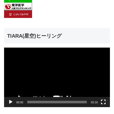
TIARA(星空)ヒーリング
動
画
プ
レ
ー
ヤ
ー
00:00
03:16