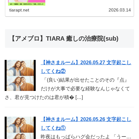
に切り替わることができると全身の血流内臓機能
睡眠精神的な安...
tiarapt.net
2026.03.14
【アメブロ】TIARA 癒しの治療院(sub)
【神さまルーム】2026.05.27 文字起こし
してくね②
「(良い)結果が出せたことのその『点』
だけが大事で必要な経験なんじゃなくて
さ、君が見つけたのは君が積� […]
【神さまルーム】2026.05.26 文字起こし
してくね①
昨夜はもっぱらハグ会だったよ 「うー…