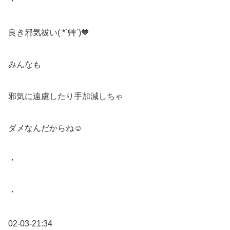
・
良き邪気祓い( *´艸`)💙
みんなも
邪気に遠慮したり手加減しちゃ
ダメなんだからね☺︎
・
・
02-03-21:34