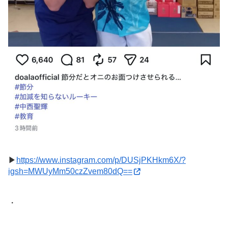
▶︎
https://www.instagram.com/p/DUSjPKHkm6X/?
igsh=MWUyMm50czZvem80dQ==
・