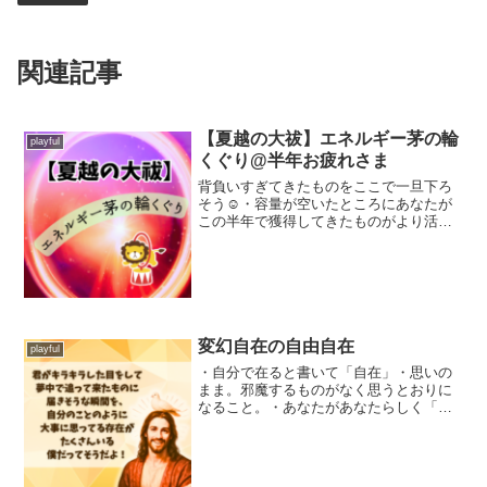
関連記事
【夏越の大祓】エネルギー茅の輪
playful
くぐり@半年お疲れさま
背負いすぎてきたものをここで一旦下ろ
そう☺︎・容量が空いたところにあなたが
この半年で獲得してきたものがより活か
しやすくなるようなものを新たに搭載し
直せるよ↑こういうのも「浄化」って言う
んだよ・夏越の大祓は、1年の前半を無事
に過ごせたことに感...
変幻自在の自由自在
playful
・自分で在ると書いて「自在」・思いの
まま。邪魔するものがなく思うとおりに
なること。・あなたがあなたらしく「あ
なた」であるなら↑何をするにも、これが
大前提よ☺︎「あなた」であるのが1番強
く、1番豊かに進化発展し、1番愛される
状態 = 尊い状態...