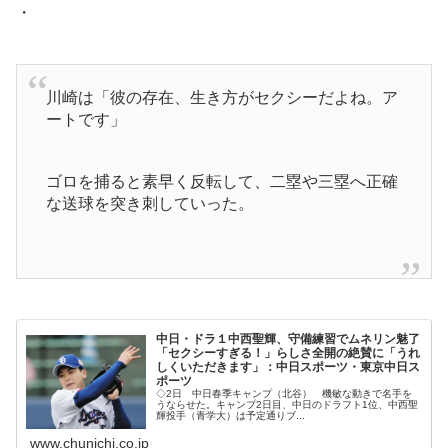
・
川崎は「彼の存在、生き方がセクシーだよね。ア
ートです」
ゴロを捕ると素早く反転して、二塁や三塁へ正確
な送球を突き刺していった。
中日・ドラ１中西聖輝、守備練習でムネリン魅了
「セクシーすぎる！」らしさ全開の絶賛に「うれ
しくいただきます」：中日スポーツ・東京中日ス
ポーツ
◇2日 中日春季キャンプ（北谷） 機敏な動きで名手を
うならせた。キャンプ2日目、中日のドラフト1位、中西聖
輝投手（青学大）は予定通りブ...
www.chunichi.co.jp