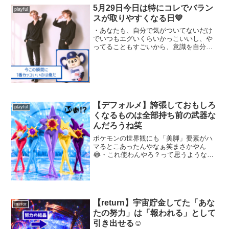
5月29日今日は特にコレでバラン
playful
スが取りやすくなる日💙
・あなたも、自分で気がついてないだけ
でいつもエグいくらいかっこいいし、や
ってることもすごいから、意識を自分に
向けることでやっと自己評価が真実の自
分のレベルに追いつくんじゃね？笑・こ
うやって自分の出力がシンプルになって
安定するだけであなたにと...
【デフォルメ】誇張しておもしろ
playful
くなるものは全部持ち前の武器な
んだろうね笑
ポケモンの世界観にも「美脚」要素がハ
マるとこあったんやなぁ笑まさかやん
😂・これ使わんやろ？って思うような武
器を持ってることこそが強いのかもしれ
ない、と美脚になったメガスターミーを
見て思った次第・・こんなキャラになっ
たんか急にこんなん、びっく...
【return】宇宙貯金してた「あな
mirror
たの努力」は「報われる」として
引き出せる☺︎