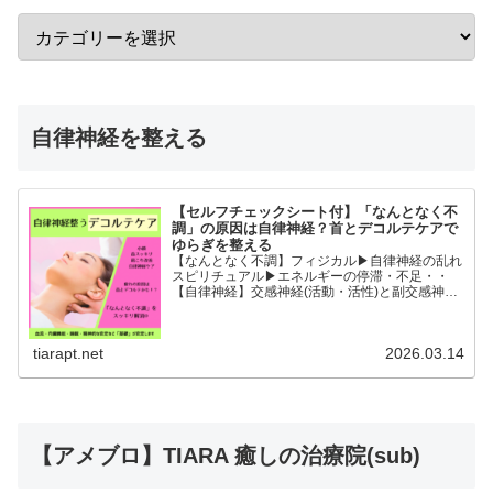
自律神経を整える
【セルフチェックシート付】「なんとなく不
調」の原因は自律神経？首とデコルテケアで
ゆらぎを整える
【なんとなく不調】フィジカル▶︎自律神経の乱れ
スピリチュアル▶︎エネルギーの停滞・不足・・
【自律神経】交感神経(活動・活性)と副交感神経
(リラックス)が相手に活躍の場を譲るように上手
に切り替わることができると全身の血流内臓機能
睡眠精神的な安...
tiarapt.net
2026.03.14
【アメブロ】TIARA 癒しの治療院(sub)