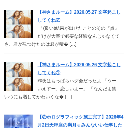
【神さまルーム】2026.05.27 文字起こし
してくね②
「(良い)結果が出せたことのその『点』
だけが大事で必要な経験なんじゃなくて
さ、君が見つけたのは君が積� […]
【神さまルーム】2026.05.26 文字起こし
してくね①
昨夜はもっぱらハグ会だったよ 「うー…
いえすー、恋しいよー」 「なんだよ笑
いつにも増してかわいくな� […]
【②ホログラフィック施工完了】2026年4
月2日天秤座の満月☺︎みんないい仕事した