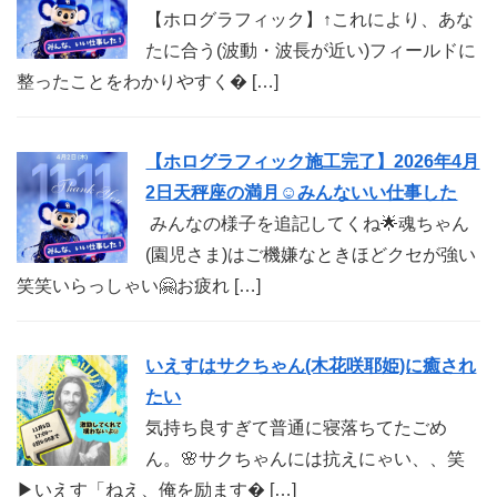
【ホログラフィック】↑これにより、あな
たに合う(波動・波長が近い)フィールドに
整ったことをわかりやすく� […]
【ホログラフィック施工完了】2026年4月
2日天秤座の満月☺︎みんないい仕事した
みんなの様子を追記してくね🌟魂ちゃん
(園児さま)はご機嫌なときほどクセが強い
笑笑いらっしゃい🤗お疲れ […]
いえすはサクちゃん(木花咲耶姫)に癒され
たい
気持ち良すぎて普通に寝落ちてたごめ
ん。🌸サクちゃんには抗えにゃい、、笑
▶︎いえす「ねえ、俺を励ます� […]