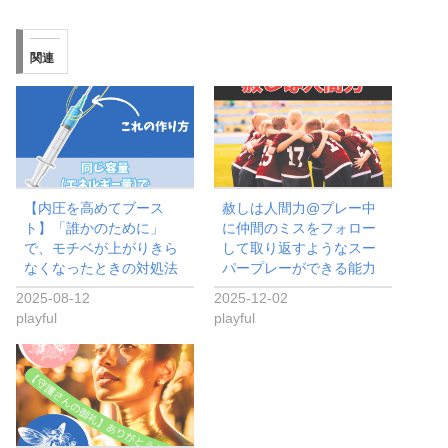
関連
【内圧を高めてブース
赦しは人間力@プレー中
ト】「誰かのために」
に仲間のミスをフォロー
で、モチベが上がりきら
して取り返すようなスー
なくなったときの対処法
パープレーができる能力
2025-08-12
2025-12-02
playful
playful