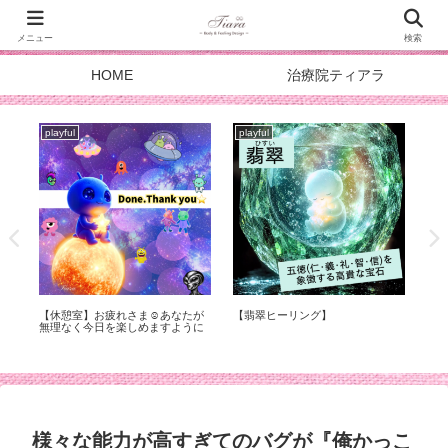
メニュー
検索
HOME
治療院ティアラ
playful
playful
pla
症
【休憩室】お疲れさま☺︎あなたが
【翡翠ヒーリング】
スタ
化
無理なく今日を楽しめますように
DOA
メ
様々な能力が高すぎてのバグが『俺かっこ