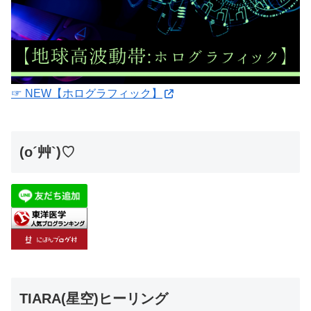
☞ NEW【ホログラフィック】
(o´艸`)♡
TIARA(星空)ヒーリング