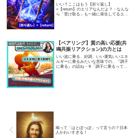
いい？ここはもう【折り返し】
=【return】のエリアなんだよ？・なんな
ら「受け取る」も一緒に発生してるエリ
アってこと。・「がんばる(出力)」だけで
「報われる(入力)」を(既に諦めたように)
意識から外しているとトーラス循環が乱
れ、循環しなく...
【ベアリング】質の高い応援(共
地球高波動帯【ホログラフィック】
鳴共振リアクション)の力とは
いい波に乗る、好調、いい運気いいエネ
ルギーに乗るみたいな意味での、『調子
に乗る』の話ね・✞「調子に乗るって、
何に乗ってるかわかる？自分の魅力に乗
ってるんだよ」・✞ 「のせてくれる、推
進力をくれるのはオーディエンスだけ
ど、そもそも君に『人を大...
鳩って「はとぽっぽ」って言うの？日本
人かわいすぎる！