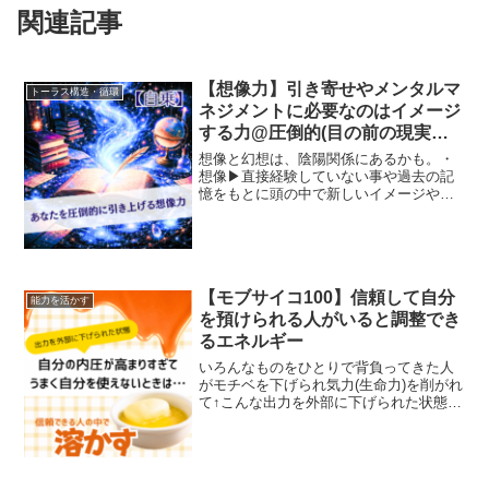
関連記事
【想像力】引き寄せやメンタルマ
トーラス構造・循環
ネジメントに必要なのはイメージ
する力@圧倒的(目の前の現実以
上)に開かれた世界で見つけ出す
想像と幻想は、陰陽関係にあるかも。・
最大効力
想像▶︎直接経験していない事や過去の記
憶をもとに頭の中で新しいイメージや映
像を描き出す心理的能力創造（クリエイ
ション）の前段階として問題解決や発明
に不可欠なもの・↑可能性を見つけ出すゴ
ール(達成・成就)へ...
【モブサイコ100】信頼して自分
能力を活かす
を預けられる人がいると調整でき
るエネルギー
いろんなものをひとりで背負ってきた人
がモチベを下げられ気力(生命力)を削がれ
て↑こんな出力を外部に下げられた状態で
それでも無理に踏ん張り前を向いて戦お
うと極限まで追い詰められるとエネルギ
ーが大きい人ほど自分の中の内圧が高ま
りすぎて暴走し自分...