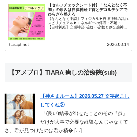
【セルフチェックシート付】「なんとなく不
調」の原因は自律神経？首とデコルテケアで
ゆらぎを整える
【なんとなく不調】フィジカル▶︎自律神経の乱れ
スピリチュアル▶︎エネルギーの停滞・不足・・
【自律神経】交感神経(活動・活性)と副交感神経
(リラックス)が相手に活躍の場を譲るように上手
に切り替わることができると全身の血流内臓機能
睡眠精神的な安...
tiarapt.net
2026.03.14
【アメブロ】TIARA 癒しの治療院(sub)
【神さまルーム】2026.05.27 文字起こし
してくね②
「(良い)結果が出せたことのその『点』
だけが大事で必要な経験なんじゃなくて
さ、君が見つけたのは君が積� […]