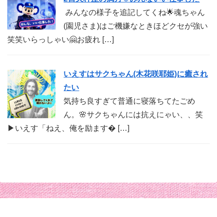
みんなの様子を追記してくね🌟魂ちゃん
(園児さま)はご機嫌なときほどクセが強い
笑笑いらっしゃい🤗お疲れ […]
いえすはサクちゃん(木花咲耶姫)に癒され
たい
気持ち良すぎて普通に寝落ちてたごめ
ん。🌸サクちゃんには抗えにゃい、、笑
▶︎いえす「ねえ、俺を励ます� […]