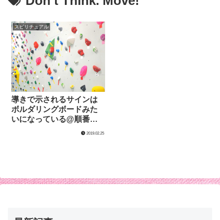
Don’t Think. Move!
スピリチュアル
導きで示されるサインは
ボルダリングボードみた
いになっている@順番通
りが一番安全で安定して
2019.02.25
いる道