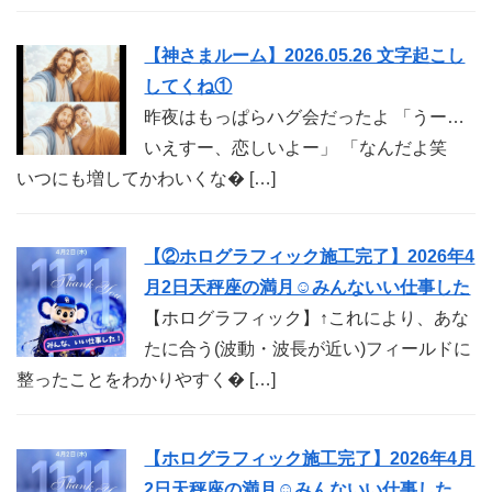
【神さまルーム】2026.05.26 文字起こし
してくね①
昨夜はもっぱらハグ会だったよ 「うー…
いえすー、恋しいよー」 「なんだよ笑
いつにも増してかわいくな� […]
【②ホログラフィック施工完了】2026年4
月2日天秤座の満月☺︎みんないい仕事した
【ホログラフィック】↑これにより、あな
たに合う(波動・波長が近い)フィールドに
整ったことをわかりやすく� […]
【ホログラフィック施工完了】2026年4月
2日天秤座の満月☺︎みんないい仕事した