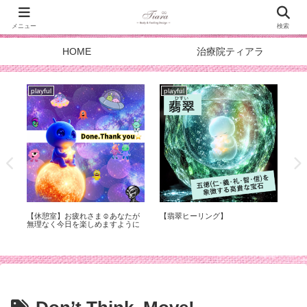
メニュー
検索
HOME
治療院ティアラ
playful
playful
pla
症
【休憩室】お疲れさま☺︎あなたが
【翡翠ヒーリング】
スタ
化
無理なく今日を楽しめますように
DOA
メ