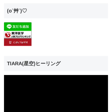
(o´艸`)♡
TIARA(星空)ヒーリング
動
画
プ
レ
ー