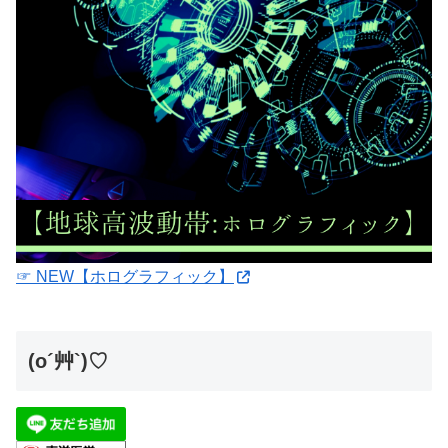
☞ NEW【ホログラフィック】
(o´艸`)♡