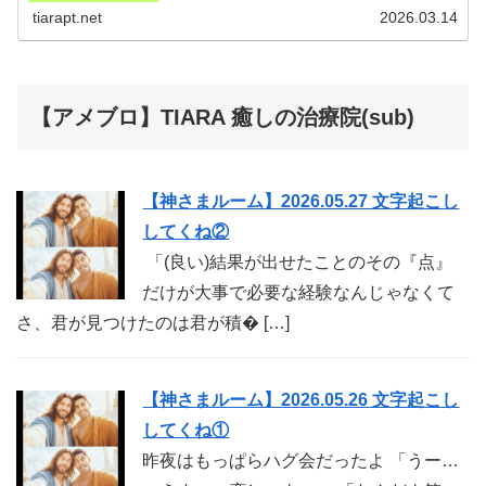
睡眠精神的な安...
tiarapt.net
2026.03.14
【アメブロ】TIARA 癒しの治療院(sub)
【神さまルーム】2026.05.27 文字起こし
してくね②
「(良い)結果が出せたことのその『点』
だけが大事で必要な経験なんじゃなくて
さ、君が見つけたのは君が積� […]
【神さまルーム】2026.05.26 文字起こし
してくね①
昨夜はもっぱらハグ会だったよ 「うー…