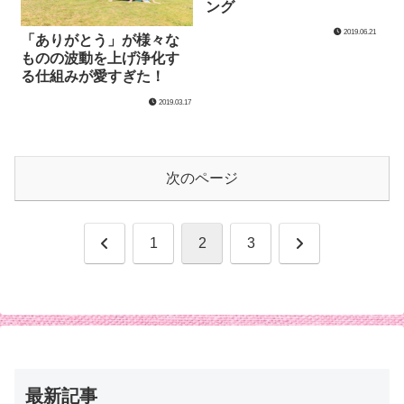
ング
2019.06.21
「ありがとう」が様々な
ものの波動を上げ浄化す
る仕組みが愛すぎた！
2019.03.17
次のページ
前
次
1
2
3
へ
へ
最新記事