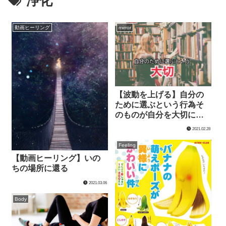
浄化
動画ヒーリング
mirror
【波動を上げる】自分の
ために選ぶという行為そ
のものが自分を大切に扱
うことに
2021.02.28
Feeling
【動画ヒーリング】いの
ちの場所に還る
2021.03.06
Body