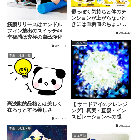
鬱っぽく気持ちと体のテ
ンションが上がらないと
きには血糖値のちょい上
筋膜リリースはエンドル
げで楽になる
フィン放出のスイッチ@
2020.11.10
幸福感は究極の自己浄化
チャクラ
2020.09.26
宇宙・地球・星
高波動的品格とは美しく
【 サードアイのクレンジ
在ろうとする美しさ
ング】真実・直観・イン
スピレーションへの感度
2020.08.04
を高める浄化
2020.09.09
宇宙・地球・星
東洋医学