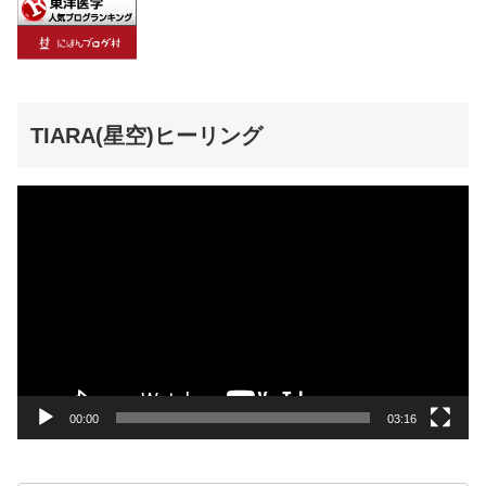
TIARA(星空)ヒーリング
動
画
プ
レ
ー
ヤ
ー
00:00
03:16