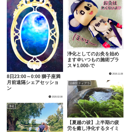
浄化としてのお灸を始め
ます＠いつもの施術プラ
ス￥1.000-で
2019.11.08
8日23:00～0:00 獅子座満
月前遠隔シェアセッショ
治療院ティアラ
ン
2020.02.08
浄化
【夏越の祓】上半期の疲
労を癒し浄化するタイミ