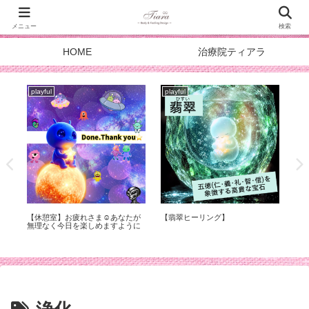
メニュー
検索
HOME
治療院ティアラ
playful
playful
pla
症
【休憩室】お疲れさま☺︎あなたが
【翡翠ヒーリング】
スタ
化
無理なく今日を楽しめますように
DOA
メ