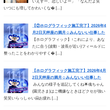
いえすー、恋しいよー」 「なんだよ笑
いつにも増してかわいくな� […]
【②ホログラフィック施工完了】2026年4
月2日天秤座の満月☺︎みんないい仕事した
【ホログラフィック】↑これにより、あな
たに合う(波動・波長が近い)フィールドに
整ったことをわかりやすく� […]
【ホログラフィック施工完了】2026年4月
2日天秤座の満月☺︎みんないい仕事した
みんなの様子を追記してくね🌟魂ちゃん
(園児さま)はご機嫌なときほどクセが強い
笑笑いらっしゃい🤗お疲れ […]