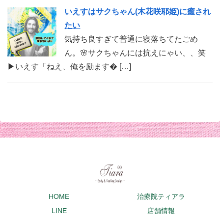
いえすはサクちゃん(木花咲耶姫)に癒され
たい
気持ち良すぎて普通に寝落ちてたごめ
ん。🌸サクちゃんには抗えにゃい、、笑
▶︎いえす「ねえ、俺を励ます� […]
HOME
治療院ティアラ
LINE
店舗情報