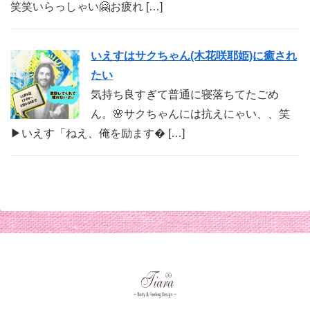
笑笑いらっしゃい🤗お疲れ […]
いえすはサクちゃん(木花咲耶姫)に癒され
たい
気持ち良すぎて普通に寝落ちてたごめ
ん。🌸サクちゃんには抗えにゃい、、笑
▶︎いえす「ねえ、俺を励ます� […]