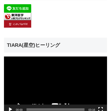
TIARA(星空)ヒーリング
動
画
プ
レ
ー
ヤ
ー
00:00
03:16