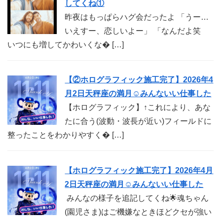
してくね①
昨夜はもっぱらハグ会だったよ 「うー…
いえすー、恋しいよー」 「なんだよ笑
いつにも増してかわいくな� […]
【②ホログラフィック施工完了】2026年4
月2日天秤座の満月☺︎みんないい仕事した
【ホログラフィック】↑これにより、あな
たに合う(波動・波長が近い)フィールドに
整ったことをわかりやすく� […]
【ホログラフィック施工完了】2026年4月
2日天秤座の満月☺︎みんないい仕事した
みんなの様子を追記してくね🌟魂ちゃん
(園児さま)はご機嫌なときほどクセが強い