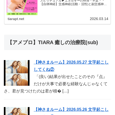
スピリチュアル▶︎エネルギーの停滞・不足・・
【自律神経】交感神経(活動・活性)と副交感神経
(リラックス)が相手に活躍の場を譲るように上手
に切り替わることができると全身の血流内臓機能
睡眠精神的な安...
tiarapt.net
2026.03.14
【アメブロ】TIARA 癒しの治療院(sub)
【神さまルーム】2026.05.27 文字起こし
してくね②
「(良い)結果が出せたことのその『点』
だけが大事で必要な経験なんじゃなくて
さ、君が見つけたのは君が積� […]
【神さまルーム】2026.05.26 文字起こし