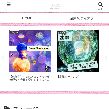
メニュー
検索
HOME
治療院ティアラ
playful
playful
pla
症
【休憩室】お疲れさま☺︎あなたが
【翡翠ヒーリング】
スタ
化
無理なく今日を楽しめますように
DOA
メ