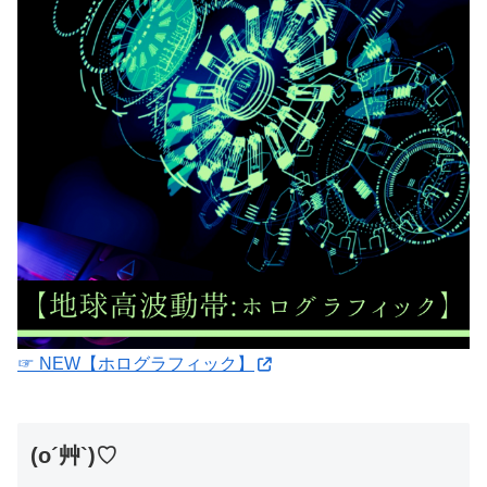
☞ NEW【ホログラフィック】
(o´艸`)♡