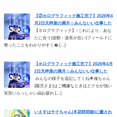
【②ホログラフィック施工完了】2026年4
月2日天秤座の満月☺︎みんないい仕事した
【ホログラフィック】↑これにより、あな
たに合う(波動・波長が近い)フィールドに
整ったことをわかりやすく� […]
【ホログラフィック施工完了】2026年4月
2日天秤座の満月☺︎みんないい仕事した
みんなの様子を追記してくね🌟魂ちゃん
(園児さま)はご機嫌なときほどクセが強い
笑笑いらっしゃい🤗お疲れ […]
いえすはサクちゃん(木花咲耶姫)に癒され