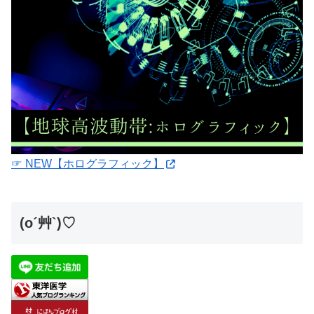
☞ NEW【ホログラフィック】
(o´艸`)♡