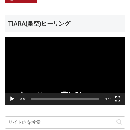
TIARA(星空)ヒーリング
動
画
プ
レ
ー
ヤ
ー
00:00
03:16