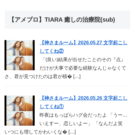
【アメブロ】TIARA 癒しの治療院(sub)
【神さまルーム】2026.05.27 文字起こし
してくね②
「(良い)結果が出せたことのその『点』
だけが大事で必要な経験なんじゃなくて
さ、君が見つけたのは君が積� […]
【神さまルーム】2026.05.26 文字起こし
してくね①
昨夜はもっぱらハグ会だったよ 「うー…
いえすー、恋しいよー」 「なんだよ笑
いつにも増してかわいくな� […]