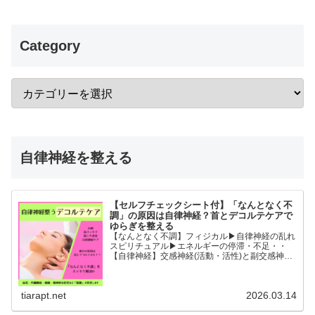
Category
自律神経を整える
【セルフチェックシート付】「なんとなく不
調」の原因は自律神経？首とデコルテケアで
ゆらぎを整える
【なんとなく不調】フィジカル▶︎自律神経の乱れ
スピリチュアル▶︎エネルギーの停滞・不足・・
【自律神経】交感神経(活動・活性)と副交感神経
(リラックス)が相手に活躍の場を譲るように上手
に切り替わることができると全身の血流内臓機能
睡眠精神的な安...
tiarapt.net
2026.03.14