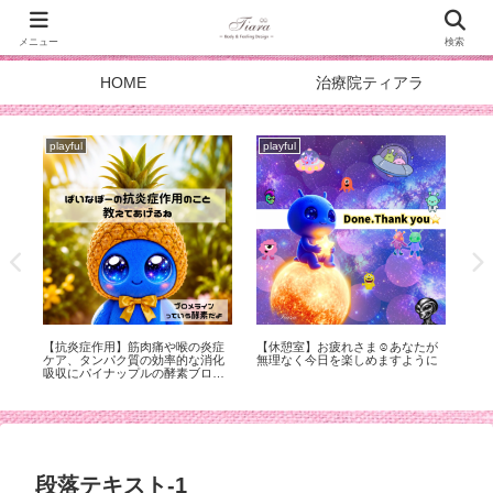
メニュー
検索
HOME
治療院ティアラ
playful
playful
pla
て
【抗炎症作用】筋肉痛や喉の炎症
【休憩室】お疲れさま☺︎あなたが
【
ケア、タンパク質の効率的な消化
無理なく今日を楽しめますように
吸収にパイナップルの酵素ブロメ
ライン【夏バテ対策】
段落テキスト-1