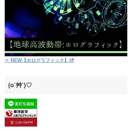
☞ NEW【ホログラフィック】
(o´艸`)♡