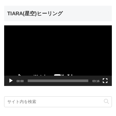
TIARA(星空)ヒーリング
動
画
プ
レ
ー
ヤ
ー
00:00
03:16