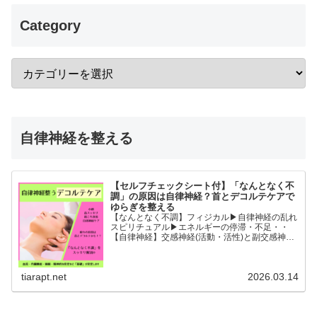
Category
自律神経を整える
【セルフチェックシート付】「なんとなく不
調」の原因は自律神経？首とデコルテケアで
ゆらぎを整える
【なんとなく不調】フィジカル▶︎自律神経の乱れ
スピリチュアル▶︎エネルギーの停滞・不足・・
【自律神経】交感神経(活動・活性)と副交感神経
(リラックス)が相手に活躍の場を譲るように上手
に切り替わることができると全身の血流内臓機能
睡眠精神的な安...
tiarapt.net
2026.03.14