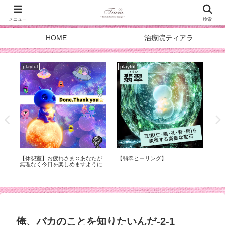
メニュー
検索
HOME
治療院ティアラ
playful
playful
pla
症
【休憩室】お疲れさま☺︎あなたが
【翡翠ヒーリング】
スタ
化
無理なく今日を楽しめますように
DOA
メ
俺、バカのことを知りたいんだ-2-1