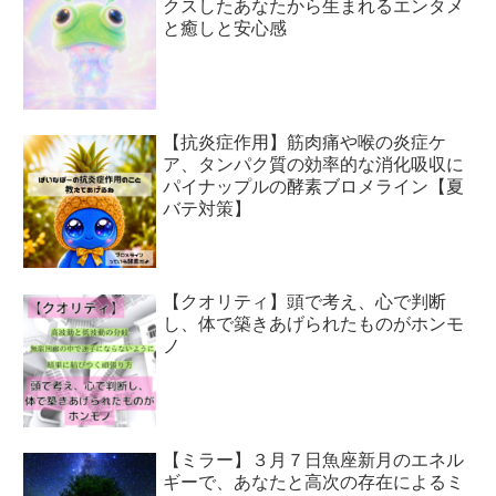
クスしたあなたから生まれるエンタメ
と癒しと安心感
【抗炎症作用】筋肉痛や喉の炎症ケ
ア、タンパク質の効率的な消化吸収に
パイナップルの酵素ブロメライン【夏
バテ対策】
【クオリティ】頭で考え、心で判断
し、体で築きあげられたものがホンモ
ノ
【ミラー】３月７日魚座新月のエネル
ギーで、あなたと高次の存在によるミ