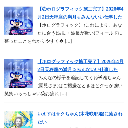
【②ホログラフィック施工完了】2026年4
月2日天秤座の満月☺︎みんないい仕事した
【ホログラフィック】↑これにより、あな
たに合う(波動・波長が近い)フィールドに
整ったことをわかりやすく� […]
【ホログラフィック施工完了】2026年4月
2日天秤座の満月☺︎みんないい仕事した
みんなの様子を追記してくね🌟魂ちゃん
(園児さま)はご機嫌なときほどクセが強い
笑笑いらっしゃい🤗お疲れ […]
いえすはサクちゃん(木花咲耶姫)に癒され
たい