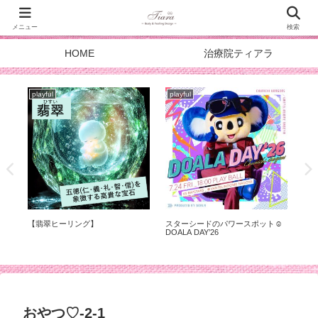
メニュー
検索
HOME
治療院ティアラ
playful
playful
pla
が
【翡翠ヒーリング】
スターシードのパワースポット☺︎
『
に
DOALA DAY’26
おやつ♡-2-1