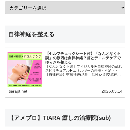
自律神経を整える
【セルフチェックシート付】「なんとなく不
調」の原因は自律神経？首とデコルテケアで
ゆらぎを整える
【なんとなく不調】フィジカル▶︎自律神経の乱れ
スピリチュアル▶︎エネルギーの停滞・不足・・
【自律神経】交感神経(活動・活性)と副交感神経
(リラックス)が相手に活躍の場を譲るように上手
に切り替わることができると全身の血流内臓機能
睡眠精神的な安...
tiarapt.net
2026.03.14
【アメブロ】TIARA 癒しの治療院(sub)