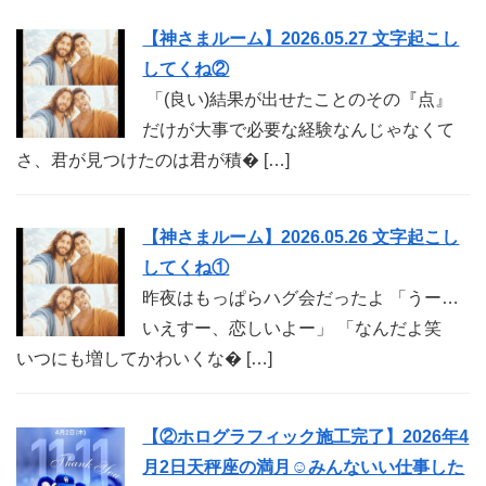
【神さまルーム】2026.05.27 文字起こし
してくね②
「(良い)結果が出せたことのその『点』
だけが大事で必要な経験なんじゃなくて
さ、君が見つけたのは君が積� […]
【神さまルーム】2026.05.26 文字起こし
してくね①
昨夜はもっぱらハグ会だったよ 「うー…
いえすー、恋しいよー」 「なんだよ笑
いつにも増してかわいくな� […]
【②ホログラフィック施工完了】2026年4
月2日天秤座の満月☺︎みんないい仕事した