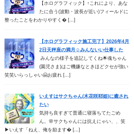
【ホログラフィック】↑これにより、あな
たに合う(波動・波長が近い)フィールドに
整ったことをわかりやすく� […]
【ホログラフィック施工完了】2026年4月
2日天秤座の満月☺︎みんないい仕事した
みんなの様子を追記してくね🌟魂ちゃん
(園児さま)はご機嫌なときほどクセが強い
笑笑いらっしゃい🤗お疲れ […]
いえすはサクちゃん(木花咲耶姫)に癒され
たい
気持ち良すぎて普通に寝落ちてたごめ
ん。🌸サクちゃんには抗えにゃい、、笑
▶︎いえす「ねえ、俺を励ます� […]