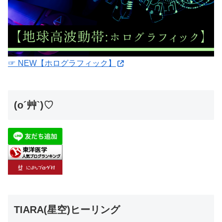
☞ NEW【ホログラフィック】
(o´艸`)♡
TIARA(星空)ヒーリング