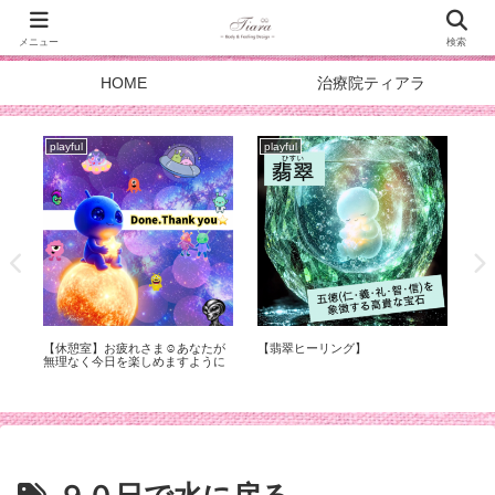
メニュー
検索
HOME
治療院ティアラ
playful
playful
pla
症
【休憩室】お疲れさま☺︎あなたが
【翡翠ヒーリング】
スタ
化
無理なく今日を楽しめますように
DOA
メ