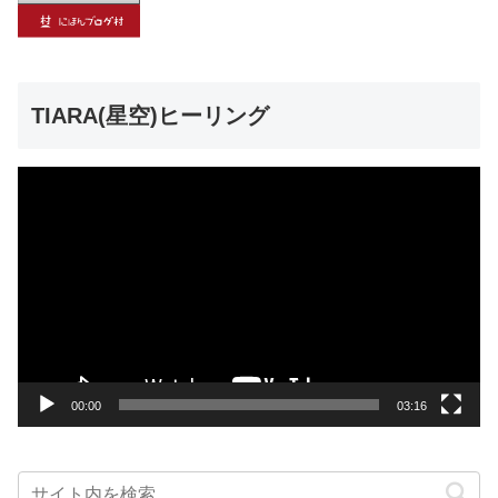
TIARA(星空)ヒーリング
動
画
プ
レ
ー
ヤ
ー
00:00
03:16