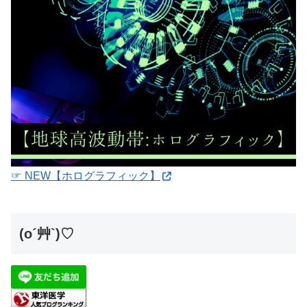
☞ NEW【ホログラフィック】
(o´艸`)♡