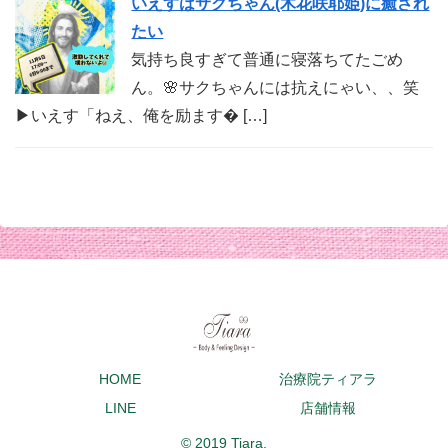
いえすはサクちゃん(木花咲耶姫)に癒され
たい
気持ち良すぎて普通に寝落ちてたごめ
ん。🌸サクちゃんには抗えにゃい、、笑
▶︎いえす「ねえ、俺を励ます� […]
HOME
治療院ティアラ
LINE
店舗情報
© 2019 Tiara.