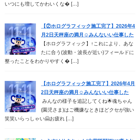
いつにも増してかわいくな� […]
【②ホログラフィック施工完了】2026年4
月2日天秤座の満月☺︎みんないい仕事した
【ホログラフィック】↑これにより、あな
たに合う(波動・波長が近い)フィールドに
整ったことをわかりやすく� […]
【ホログラフィック施工完了】2026年4月
2日天秤座の満月☺︎みんないい仕事した
みんなの様子を追記してくね🌟魂ちゃん
(園児さま)はご機嫌なときほどクセが強い
笑笑いらっしゃい🤗お疲れ […]