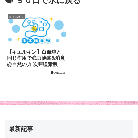
９０日で水に戻る
キエルキン
【キエルキン】白血球と
同じ作用で強力除菌&消臭
@自然の力 次亜塩素酸
2019.02.28
最新記事