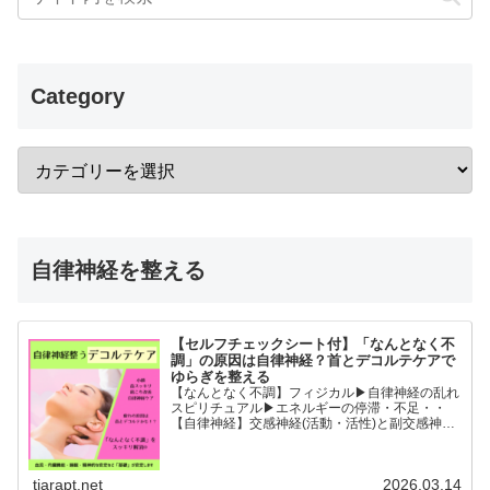
Category
自律神経を整える
【セルフチェックシート付】「なんとなく不
調」の原因は自律神経？首とデコルテケアで
ゆらぎを整える
【なんとなく不調】フィジカル▶︎自律神経の乱れ
スピリチュアル▶︎エネルギーの停滞・不足・・
【自律神経】交感神経(活動・活性)と副交感神経
(リラックス)が相手に活躍の場を譲るように上手
に切り替わることができると全身の血流内臓機能
睡眠精神的な安...
tiarapt.net
2026.03.14