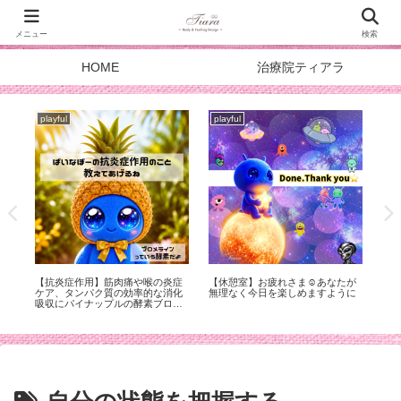
メニュー
検索
HOME
治療院ティアラ
playful
playful
pla
て
【抗炎症作用】筋肉痛や喉の炎症
【休憩室】お疲れさま☺︎あなたが
【
ケア、タンパク質の効率的な消化
無理なく今日を楽しめますように
吸収にパイナップルの酵素ブロメ
ライン【夏バテ対策】