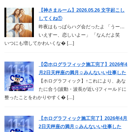
【神さまルーム】2026.05.26 文字起こし
してくね①
昨夜はもっぱらハグ会だったよ 「うー…
いえすー、恋しいよー」 「なんだよ笑
いつにも増してかわいくな� […]
【②ホログラフィック施工完了】2026年4
月2日天秤座の満月☺︎みんないい仕事した
【ホログラフィック】↑これにより、あな
たに合う(波動・波長が近い)フィールドに
整ったことをわかりやすく� […]
【ホログラフィック施工完了】2026年4月
2日天秤座の満月☺︎みんないい仕事した