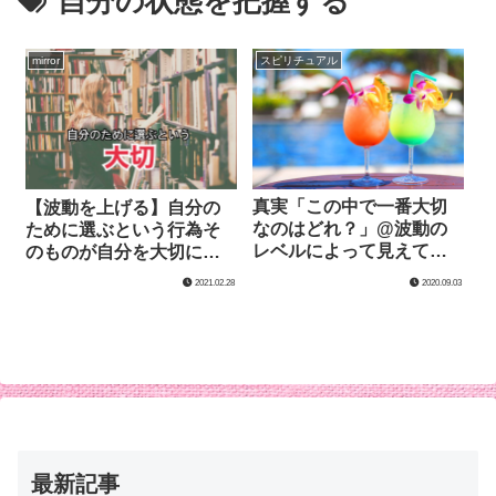
自分の状態を把握する
mirror
スピリチュアル
真実「この中で一番大切
【波動を上げる】自分の
なのはどれ？」@波動の
ために選ぶという行為そ
レベルによって見えてい
のものが自分を大切に扱
る世界が違う
うことに
2020.09.03
2021.02.28
最新記事