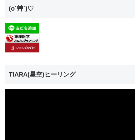
(o´艸`)♡
TIARA(星空)ヒーリング
動
画
プ
レ
ー
ヤ