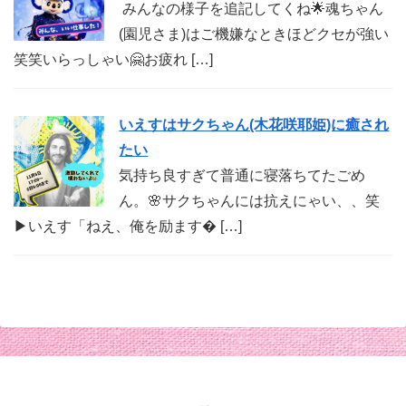
みんなの様子を追記してくね🌟魂ちゃん
(園児さま)はご機嫌なときほどクセが強い
笑笑いらっしゃい🤗お疲れ […]
いえすはサクちゃん(木花咲耶姫)に癒され
たい
気持ち良すぎて普通に寝落ちてたごめ
ん。🌸サクちゃんには抗えにゃい、、笑
▶︎いえす「ねえ、俺を励ます� […]