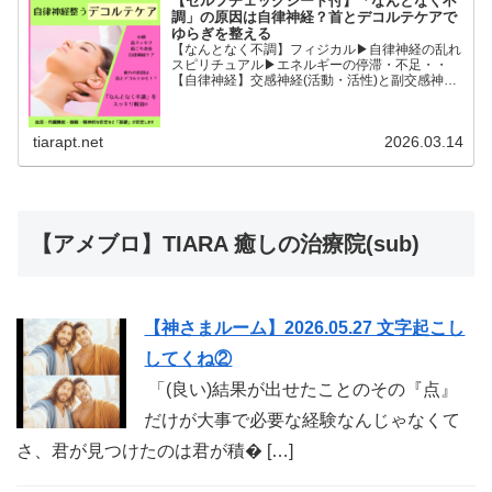
【セルフチェックシート付】「なんとなく不
調」の原因は自律神経？首とデコルテケアで
ゆらぎを整える
【なんとなく不調】フィジカル▶︎自律神経の乱れ
スピリチュアル▶︎エネルギーの停滞・不足・・
【自律神経】交感神経(活動・活性)と副交感神経
(リラックス)が相手に活躍の場を譲るように上手
に切り替わることができると全身の血流内臓機能
睡眠精神的な安...
tiarapt.net
2026.03.14
【アメブロ】TIARA 癒しの治療院(sub)
【神さまルーム】2026.05.27 文字起こし
してくね②
「(良い)結果が出せたことのその『点』
だけが大事で必要な経験なんじゃなくて
さ、君が見つけたのは君が積� […]