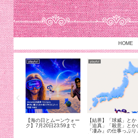
HOME
playful
playful
は…
【海の日とムーンウォー
【結界】「球威」とか
ク】7月20日23:59まで
「迫真」「殺意」とか
『凄み』の仕事っぷり
想像以上だった@蚊に