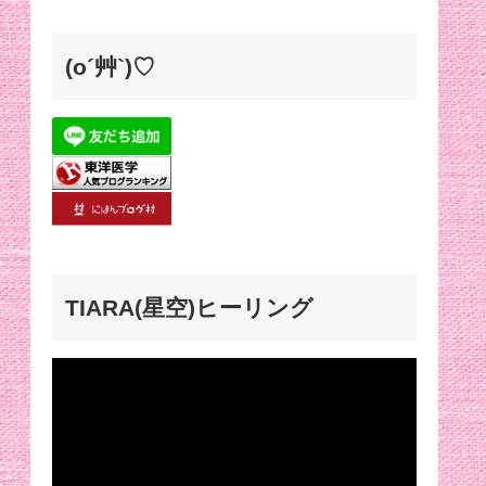
(o´艸`)♡
TIARA(星空)ヒーリング
動
画
プ
レ