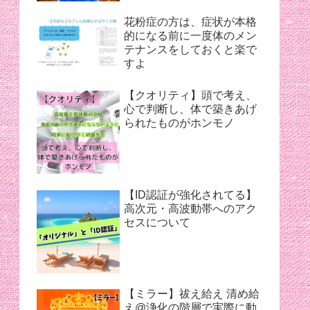
花粉症の方は、症状が本格
的になる前に一度体のメン
テナンスをしておくと楽で
すよ
【クオリティ】頭で考え、
心で判断し、体で築きあげ
られたものがホンモノ
【ID認証が強化されてる】
高次元・高波動帯へのアク
セスについて
【ミラー】祓え給え 清め給
え@浄化の階層で実際に動