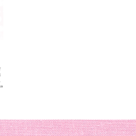
ギ
準
結
.09