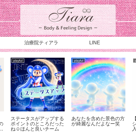
治療院ティアラ
LINE
playful
playful
ステータスがアップする
あなたを含めた景色の方
の
ポイントのところだった
が綺麗なんだよなー笑
が
ね☺︎ほんと良いチーム
も