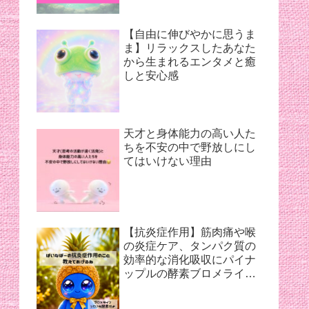
【自由に伸びやかに思うま
ま】リラックスしたあなた
から生まれるエンタメと癒
しと安心感
天才と身体能力の高い人た
ちを不安の中で野放しにし
てはいけない理由
【抗炎症作用】筋肉痛や喉
の炎症ケア、タンパク質の
効率的な消化吸収にパイナ
ップルの酵素ブロメライン
【夏バテ対策】