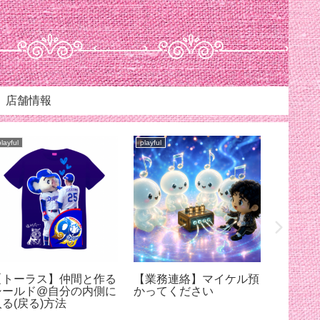
店舗情報
playful
playful
playful
【トーラス】仲間と作る
【業務連絡】マイケル預
【スリ
シールド@自分の内側に
かってください
ろちょ
入る(戻る)方法
ケルに
【7月12