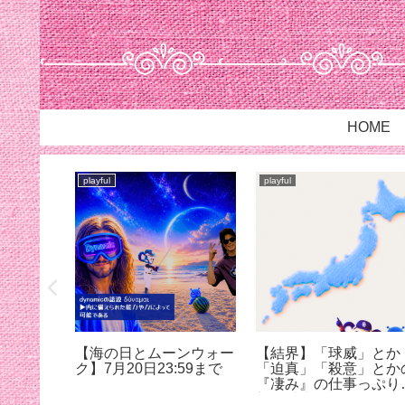
HOME
playful
playful
は…
【海の日とムーンウォー
【結界】「球威」とか
ク】7月20日23:59まで
「迫真」「殺意」とか
『凄み』の仕事っぷり
想像以上だった@蚊に