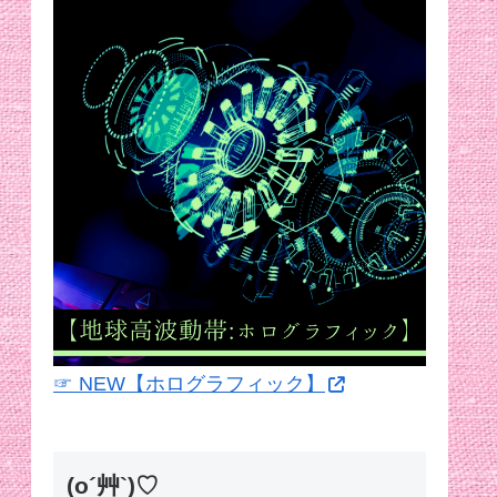
☞ NEW【ホログラフィック】
(o´艸`)♡