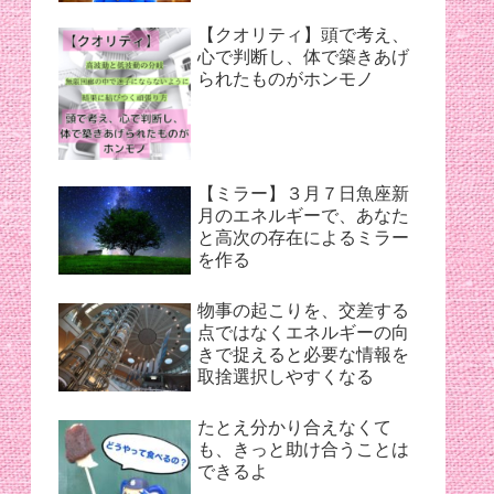
【クオリティ】頭で考え、
心で判断し、体で築きあげ
られたものがホンモノ
【ミラー】３月７日魚座新
月のエネルギーで、あなた
と高次の存在によるミラー
を作る
物事の起こりを、交差する
点ではなくエネルギーの向
きで捉えると必要な情報を
取捨選択しやすくなる
たとえ分かり合えなくて
も、きっと助け合うことは
できるよ