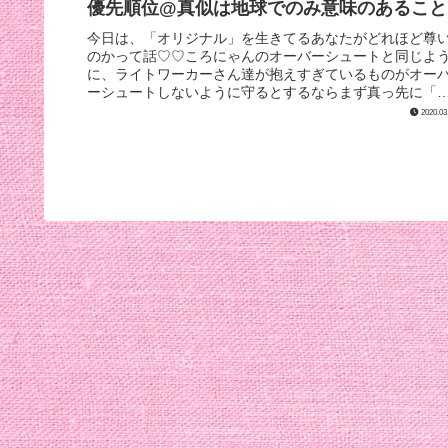
優先順位@真似は地球でのみ意味のあること
今日は、「オリジナル」を生きてるあなたがどれほど尊
のかって話♡♡ころにゃんのオーバーシュートと同じよ
に、ライトワーカーさん達が抱えすぎているものがオー
ーシュートしないように守るとするならまず真っ先に「
リジナル」を生きてくれてる人から...
2020.03