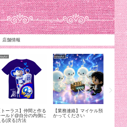
店舗情報
playful
playful
playful
【トーラス】仲間と作る
【業務連絡】マイケル預
【スリ
シールド@自分の内側に
かってください
ろちょ
入る(戻る)方法
ケルに
【7月12