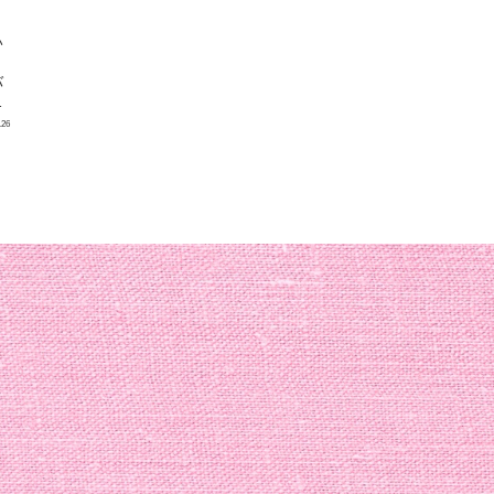
い
う
バ
オ
.26