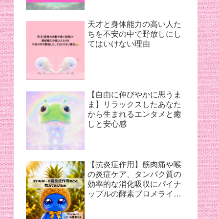
天才と身体能力の高い人た
ちを不安の中で野放しにし
てはいけない理由
【自由に伸びやかに思うま
ま】リラックスしたあなた
から生まれるエンタメと癒
しと安心感
【抗炎症作用】筋肉痛や喉
の炎症ケア、タンパク質の
効率的な消化吸収にパイナ
ップルの酵素ブロメライン
【夏バテ対策】