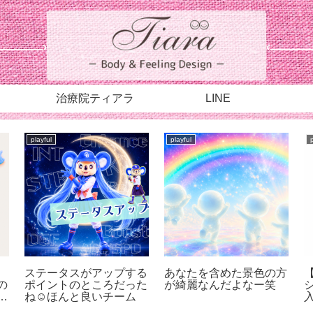
治療院ティアラ
LINE
playful
playful
ステータスがアップする
あなたを含めた景色の方
の
ポイントのところだった
が綺麗なんだよなー笑
が
ね☺︎ほんと良いチーム
も