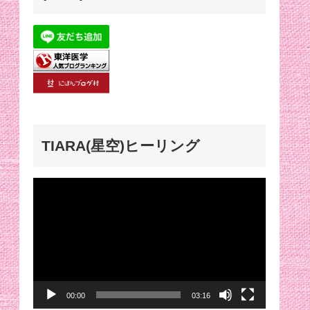
TIARA(星空)ヒーリング
動
画
プ
レ
ー
00:00
03:16
ヤ