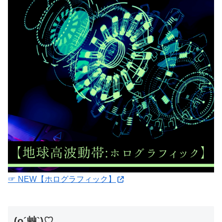
☞ NEW【ホログラフィック】
(o´艸`)♡