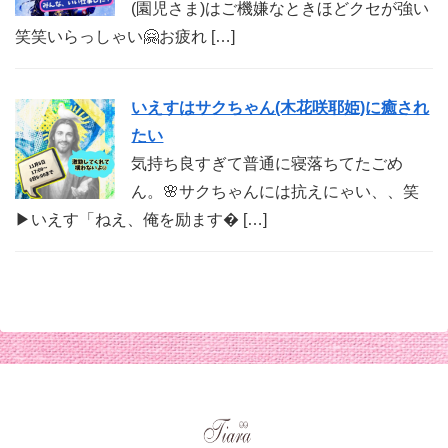
(園児さま)はご機嫌なときほどクセが強い
笑笑いらっしゃい🤗お疲れ […]
いえすはサクちゃん(木花咲耶姫)に癒され
たい
気持ち良すぎて普通に寝落ちてたごめ
ん。🌸サクちゃんには抗えにゃい、、笑
▶︎いえす「ねえ、俺を励ます� […]