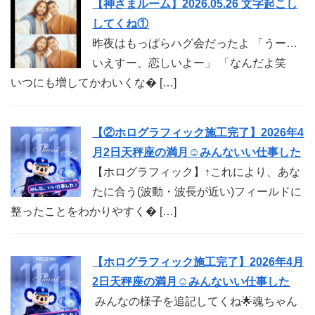
【神さまルーム】2026.05.26 文字起こし
してくね①
昨夜はもっぱらハグ会だったよ 「うー…
いえすー、恋しいよー」 「なんだよ笑
いつにも増してかわいくな� […]
【②ホログラフィック施工完了】2026年4
月2日天秤座の満月☺︎みんないい仕事した
【ホログラフィック】↑これにより、あな
たに合う(波動・波長が近い)フィールドに
整ったことをわかりやすく� […]
【ホログラフィック施工完了】2026年4月
2日天秤座の満月☺︎みんないい仕事した
みんなの様子を追記してくね🌟魂ちゃん