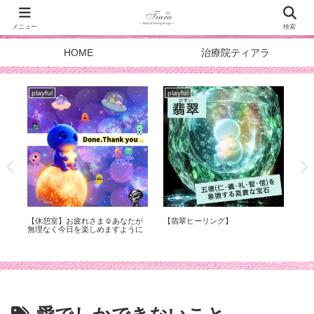
メニュー
検索
HOME
治療院ティアラ
playful
playful
pla
症
【休憩室】お疲れさま☺︎あなたが
【翡翠ヒーリング】
スタ
化
無理なく今日を楽しめますように
DOA
メ