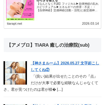
ゆらぎを整える
【なんとなく不調】フィジカル▶︎自律神経の乱れ
スピリチュアル▶︎エネルギーの停滞・不足・・
【自律神経】交感神経(活動・活性)と副交感神経
(リラックス)が相手に活躍の場を譲るように上手
に切り替わることができると全身の血流内臓機能
睡眠精神的な安...
tiarapt.net
2026.03.14
【アメブロ】TIARA 癒しの治療院(sub)
【神さまルーム】2026.05.27 文字起こし
してくね②
「(良い)結果が出せたことのその『点』
だけが大事で必要な経験なんじゃなくて
さ、君が見つけたのは君が積� […]