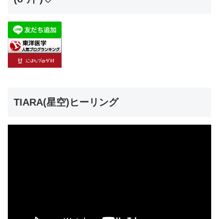
TIARA(星空)ヒーリング
動
画
プ
レ
ー
ヤ
ー