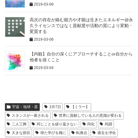
2019-03-06
高次の存在が絡む能力や才能は生きたエネルギー@永
久ライセンスではなく貢献度や活動の質により変動・
変質する
2019-03-06
【内観】自分の深くにアプローチすることor自分から
他者を抜くこと
2019-03-04
宇宙・地球・星
3月7日
【ミラー】
スタンスが一新される
世界に貢献している人の意識が変わる
二人三脚
同じことを繰り返さない
同化
同調
大きな節目
得た学びを糧に
転換点
過去を浄化