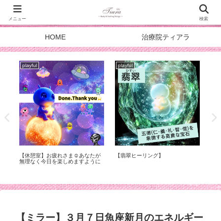
メニュー
検索
HOME
治療院ティアラ
playful
playful
pla
症
【休憩室】お疲れさま☺︎あなたが
【翡翠ヒーリング】
スタ
化
無理なく今日を楽しめますように
DOA
メ
【ミラー】３月７日魚座新月のエネルギー