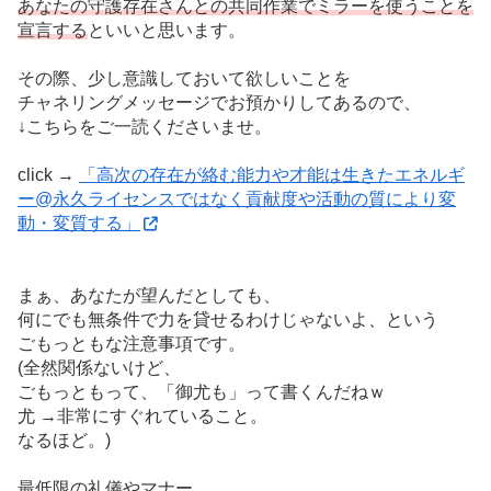
あなたの守護存在さんとの共同作業でミラーを使うことを
宣言する
といいと思います。
その際、少し意識しておいて欲しいことを
チャネリングメッセージでお預かりしてあるので、
↓こちらをご一読くださいませ。
click →
「高次の存在が絡む能力や才能は生きたエネルギ
ー@永久ライセンスではなく貢献度や活動の質により変
動・変質する」
まぁ、あなたが望んだとしても、
何にでも無条件で力を貸せるわけじゃないよ、という
ごもっともな注意事項です。
(全然関係ないけど、
ごもっともって、「御尤も」って書くんだねｗ
尤 →非常にすぐれていること。
なるほど。)
最低限の礼儀やマナー、