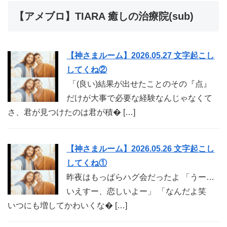
【アメブロ】TIARA 癒しの治療院(sub)
【神さまルーム】2026.05.27 文字起こし
してくね②
「(良い)結果が出せたことのその『点』
だけが大事で必要な経験なんじゃなくて
さ、君が見つけたのは君が積� […]
【神さまルーム】2026.05.26 文字起こし
してくね①
昨夜はもっぱらハグ会だったよ 「うー…
いえすー、恋しいよー」 「なんだよ笑
いつにも増してかわいくな� […]