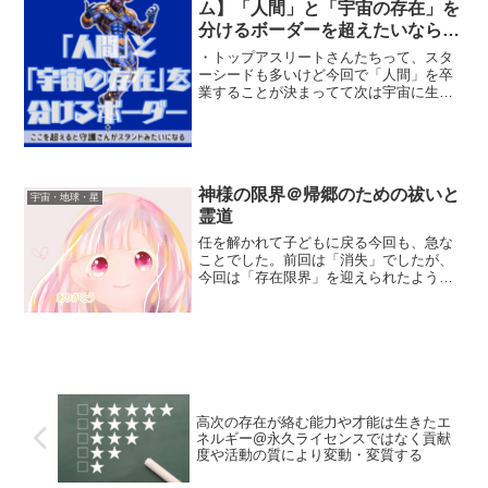
ム】「人間」と「宇宙の存在」を
分けるボーダーを超えたいなら今
がチャンスだよ
・トップアスリートさんたちって、スタ
ーシードも多いけど今回で「人間」を卒
業することが決まってて次は宇宙に生ま
れる、その手前みたいな「仕上がって
る」魂さんも多い。↑存在波動で言えばそ
んなに違わないんじゃないかな。・・そ
れが一番よく表れてるのが...
神様の限界＠帰郷のための祓いと
宇宙・地球・星
霊道
任を解かれて子どもに戻る今回も、急な
ことでした。前回は「消失」でしたが、
今回は「存在限界」を迎えられたよう
で、事実上の「神様の死」という形。☞
「神様の消失」今回は、人の穢れによっ
てご自身の本来のお姿に戻る(いのちに還
る)ことができずにいる...
高次の存在が絡む能力や才能は生きたエ
ネルギー@永久ライセンスではなく貢献
度や活動の質により変動・変質する