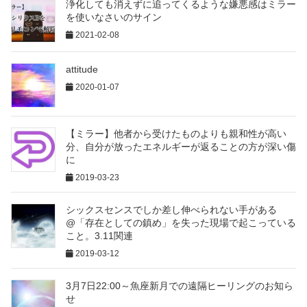
浄化しても消えずに追ってくるような嫌悪感はミラー
を使いなさいのサイン
2021-02-08
attitude
2020-01-07
【ミラー】他者から受けたものよりも親和性が高い
分、自分が放ったエネルギーが返ることの方が深い傷
に
2019-03-23
シックスセンスでしか差し伸べられない手がある
@「存在としての鎮め」を失った現場で起こっている
こと。3.11関連
2019-03-12
3月7日22:00～魚座新月での遠隔ヒーリングのお知ら
せ