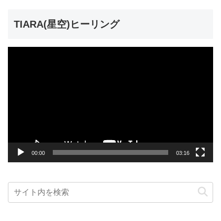
TIARA(星空)ヒーリング
動
画
プ
レ
ー
ヤ
ー
00:00
03:16