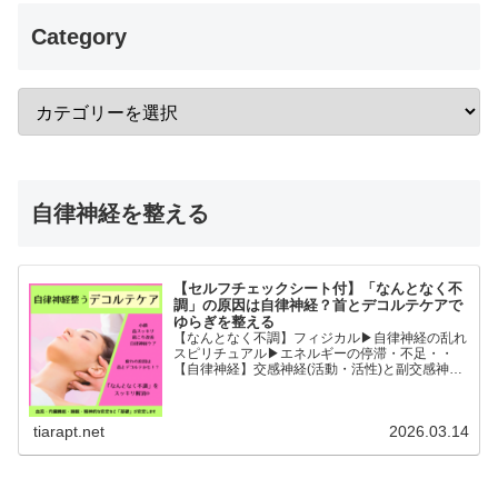
Category
自律神経を整える
【セルフチェックシート付】「なんとなく不
調」の原因は自律神経？首とデコルテケアで
ゆらぎを整える
【なんとなく不調】フィジカル▶︎自律神経の乱れ
スピリチュアル▶︎エネルギーの停滞・不足・・
【自律神経】交感神経(活動・活性)と副交感神経
(リラックス)が相手に活躍の場を譲るように上手
に切り替わることができると全身の血流内臓機能
睡眠精神的な安...
tiarapt.net
2026.03.14