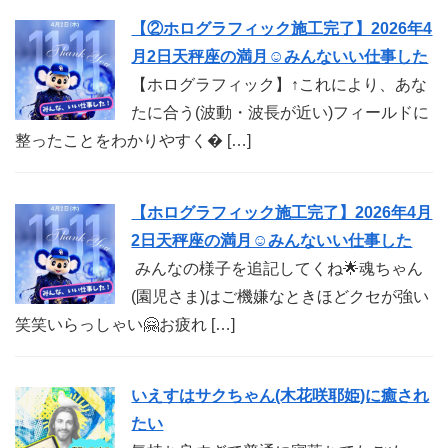
【②ホログラフィック施工完了】2026年4
月2日天秤座の満月☺︎みんないい仕事した
【ホログラフィック】↑これにより、あな
たに合う(波動・波長が近い)フィールドに
整ったことをわかりやすく� […]
【ホログラフィック施工完了】2026年4月
2日天秤座の満月☺︎みんないい仕事した
みんなの様子を追記してくね🌟魂ちゃん
(園児さま)はご機嫌なときほどクセが強い
笑笑いらっしゃい🤗お疲れ […]
いえすはサクちゃん(木花咲耶姫)に癒され
たい