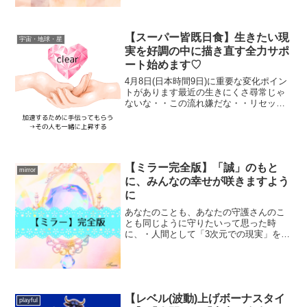
ぶんこうやって「感...
【スーパー皆既日食】生きたい現
宇宙・地球・星
実を好調の中に描き直す全力サポ
ート始めます♡
4月8日(日本時間9日)に重要な変化ポイン
トがあります最近の生きにくさ尋常じゃ
ないな・・この流れ嫌だな・・リセット
したいな・・って方にはかなりの朗報だ
と思いますのでまずは ↓ 情報をどうぞ。
好調というあなたにとって心地いい状況
を望むかなり大...
【ミラー完全版】「誠」のもと
mirror
に、みんなの幸せが咲きますよう
に
あなたのことも、あなたの守護さんのこ
とも同じように守りたいって思った時
に、・人間として「3次元での現実」をあ
なたが動かし、守護さんたちは同じこと
に「高次元から関わる」ことであなたと
守護さん地球と高次元の「協働」で今ま
で動かせなかったものを超...
【レベル(波動)上げボーナスタイ
playful