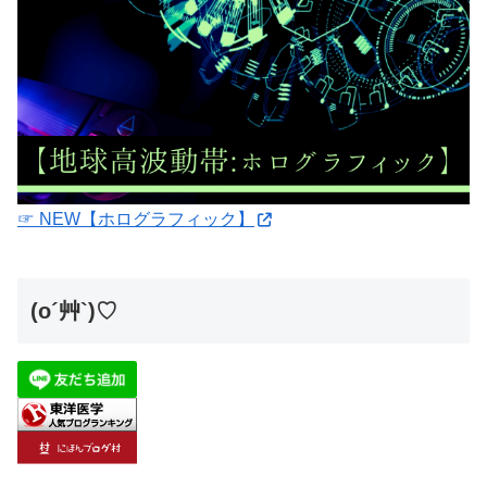
☞ NEW【ホログラフィック】
(o´艸`)♡