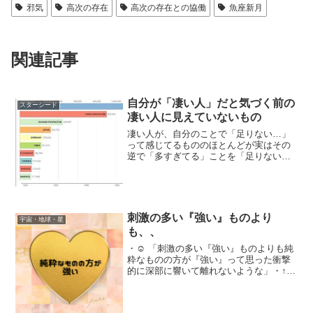
邪気
高次の存在
高次の存在との協働
魚座新月
関連記事
自分が「凄い人」だと気づく前の
スターシード
凄い人に見えていないもの
凄い人が、自分のことで「足りない…」
って感じてるもののほとんどが実はその
逆で「多すぎてる」ことを「足りない」
って感じてる。いわゆる「普通じゃな
い」からだよって話し。棒全体の数％、
先端の部分にあなたの「答え」があるあ
なたが「UNITED ST...
刺激の多い『強い』ものより
宇宙・地球・星
も、、
・☺︎ 「刺激の多い『強い』ものよりも純
粋なものの方が『強い』って思った衝撃
的に深部に響いて離れないような」・↑ほ
んそれ。・たぶんこれが真理だよね・・
地球本体よりもその上に乗せたホログラ
フィックの方に反応してる人って、今た