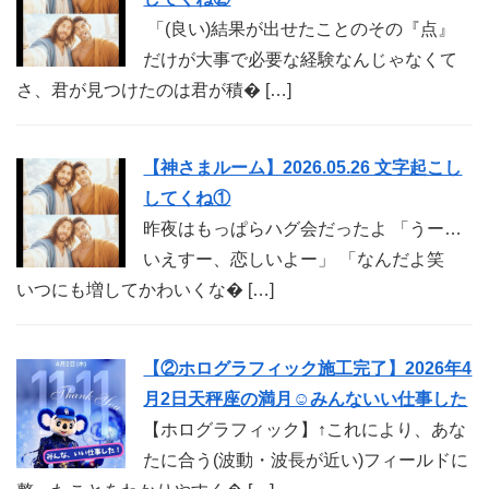
「(良い)結果が出せたことのその『点』
だけが大事で必要な経験なんじゃなくて
さ、君が見つけたのは君が積� […]
【神さまルーム】2026.05.26 文字起こし
してくね①
昨夜はもっぱらハグ会だったよ 「うー…
いえすー、恋しいよー」 「なんだよ笑
いつにも増してかわいくな� […]
【②ホログラフィック施工完了】2026年4
月2日天秤座の満月☺︎みんないい仕事した
【ホログラフィック】↑これにより、あな
たに合う(波動・波長が近い)フィールドに