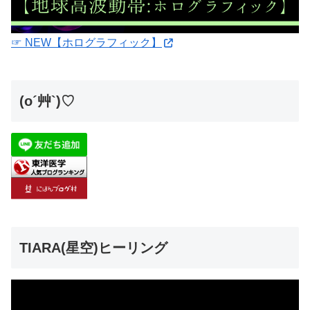
☞ NEW【ホログラフィック】
(o´艸`)♡
TIARA(星空)ヒーリング
動
画