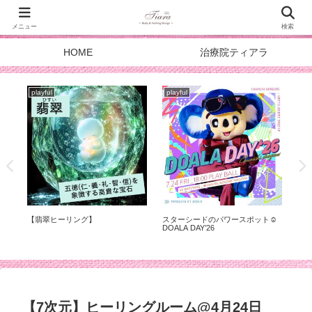
メニュー
検索
HOME
治療院ティアラ
playful
playful
pla
が
【翡翠ヒーリング】
スターシードのパワースポット☺︎
『
に
DOALA DAY’26
【7次元】ヒーリングルーム@4月24日