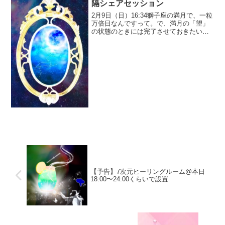
隔シェアセッション
2月9日（日）16:34獅子座の満月で、一粒
万倍日なんですって。で、満月の「望」
の状態のときには完了させておきたいの
でその 前日の8日 23:00～0:00でダウンロ
ード会的な情報データのシェアをしよう
って言ってるところなんです。遠隔での
シ...
【予告】7次元ヒーリングルーム@本日
18:00〜24:00くらいで設置