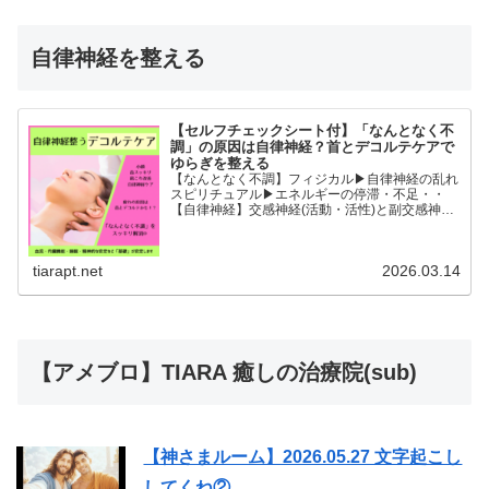
自律神経を整える
【セルフチェックシート付】「なんとなく不
調」の原因は自律神経？首とデコルテケアで
ゆらぎを整える
【なんとなく不調】フィジカル▶︎自律神経の乱れ
スピリチュアル▶︎エネルギーの停滞・不足・・
【自律神経】交感神経(活動・活性)と副交感神経
(リラックス)が相手に活躍の場を譲るように上手
に切り替わることができると全身の血流内臓機能
睡眠精神的な安...
tiarapt.net
2026.03.14
【アメブロ】TIARA 癒しの治療院(sub)
【神さまルーム】2026.05.27 文字起こし
してくね②