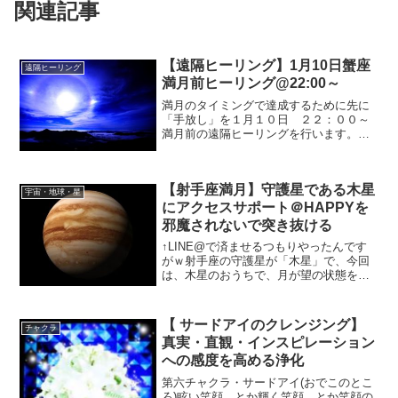
関連記事
【遠隔ヒーリング】1月10日蟹座
遠隔ヒーリング
満月前ヒーリング@22:00～
満月のタイミングで達成するために先に
「手放し」を１月１０日 ２２：００～
満月前の遠隔ヒーリングを行います。よ
ろしければ今夜もお付き合いくださいま
せ♡『2020年最初の満月は、蟹座で起こ
ります。蟹座は感受性や共感性が豊か
【射手座満月】守護星である木星
な、愛情深い星座。身...
宇宙・地球・星
にアクセスサポート＠HAPPYを
邪魔されないで突き抜ける
↑LINE@で済ませるつもりやったんです
がｗ射手座の守護星が「木星」で、今回
は、木星のおうちで、月が望の状態を迎
えたんです。 インターフェースをチュー
ニングしてから、みなさんが、あまりに
もピカピカしているのでｗその光に惹き
【 サードアイのクレンジング】
チャクラ
つけられるように今...
真実・直観・インスピレーション
への感度を高める浄化
第六チャクラ・サードアイ(おでこのとこ
ろ)眩い笑顔、とか輝く笑顔、とか笑顔の