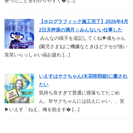
整ったことをわかりやすく� […]
【ホログラフィック施工完了】2026年4月
2日天秤座の満月☺︎みんないい仕事した
みんなの様子を追記してくね🌟魂ちゃん
(園児さま)はご機嫌なときほどクセが強い
笑笑いらっしゃい🤗お疲れ […]
いえすはサクちゃん(木花咲耶姫)に癒され
たい
気持ち良すぎて普通に寝落ちてたごめ
ん。🌸サクちゃんには抗えにゃい、、笑
▶︎いえす「ねえ、俺を励ます� […]