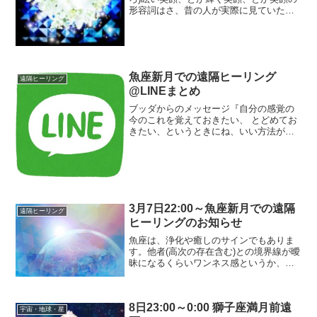
形容詞はさ、昔の人が実際に見ていたも
のだと思うんだよ。人が朗らかにケラケ
ラ笑ってるときっておでこがゆるんでサ
ードアイがキラキラするの。きっと、後
光がさしてるみたいに...
魚座新月での遠隔ヒーリング
遠隔ヒーリング
@LINEまとめ
ブッダからのメッセージ『自分の感覚の
今のこれを覚えておきたい、 とどめてお
きたい、というときにね、いい方法があ
るよ。決定(仏教では、けつじょうと言う)
には、圧が必要。胸の前で手を合わせて
ごらん。自然と体が起き、腹に力が入る
だろ？自分のいい...
3月7日22:00～魚座新月での遠隔
遠隔ヒーリング
ヒーリングのお知らせ
魚座は、浄化や癒しのサインでもありま
す。他者(高次の存在含む)との境界線が曖
昧になるくらいワンネス感というか、ノ
ーボーダー感があるエネルギーなので、
チャネリングなどの、高次の存在とのコ
ンタクトにはとってもいいタイミングで
8日23:00～0:00 獅子座満月前遠
もあるんです。今回の...
宇宙・地球・星