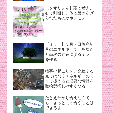
【クオリティ】頭で考え、
心で判断し、体で築きあげ
られたものがホンモノ
【ミラー】３月７日魚座新
月のエネルギーで、あなた
と高次の存在によるミラー
を作る
物事の起こりを、交差する
点ではなくエネルギーの向
きで捉えると必要な情報を
取捨選択しやすくなる
たとえ分かり合えなくて
も、きっと助け合うことは
できるよ