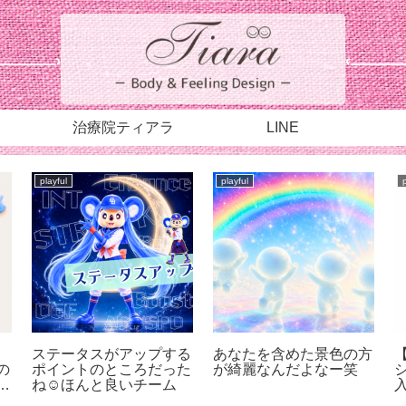
治療院ティアラ
LINE
playful
playful
ステータスがアップする
あなたを含めた景色の方
の
ポイントのところだった
が綺麗なんだよなー笑
が
ね☺︎ほんと良いチーム
も