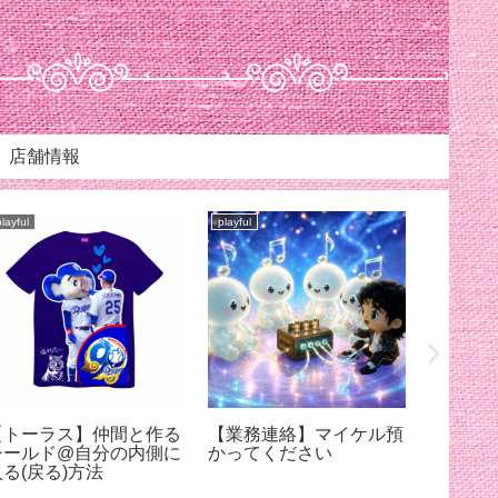
店舗情報
playful
playful
playful
【トーラス】仲間と作る
【業務連絡】マイケル預
【スリ
シールド@自分の内側に
かってください
ろちょ
入る(戻る)方法
ケルに
【7月12