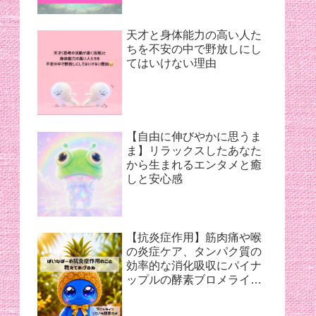
天才と身体能力の高い人た
ちを不安の中で野放しにし
てはいけない理由
【自由に伸びやかに思うま
ま】リラックスしたあなた
から生まれるエンタメと癒
しと安心感
【抗炎症作用】筋肉痛や喉
の炎症ケア、タンパク質の
効率的な消化吸収にパイナ
ップルの酵素ブロメライン
【夏バテ対策】