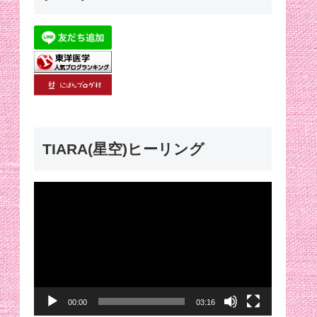
TIARA(星空)ヒーリング
動
画
プ
レ
ー
00:00
03:16
ヤ