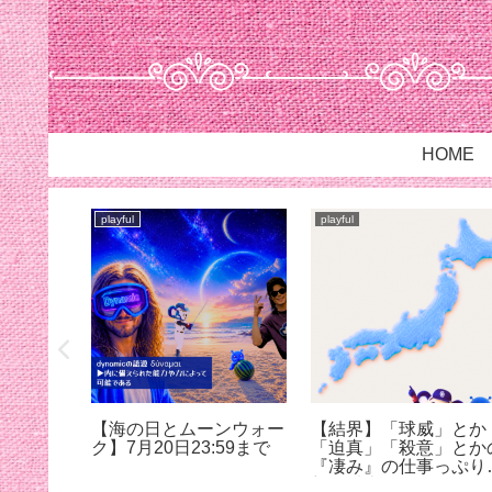
HOME
playful
playful
は…
【海の日とムーンウォー
【結界】「球威」とか
ク】7月20日23:59まで
「迫真」「殺意」とか
『凄み』の仕事っぷり
想像以上だった@蚊に