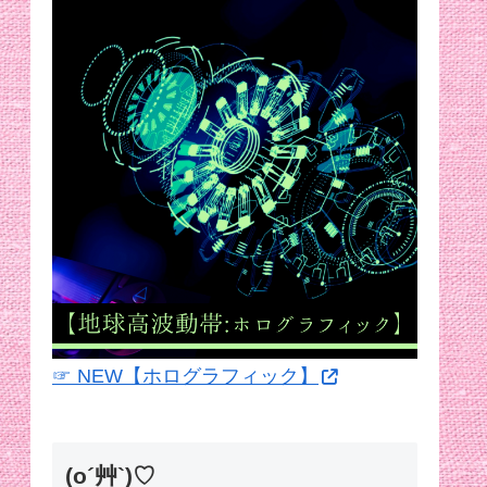
☞ NEW【ホログラフィック】
(o´艸`)♡