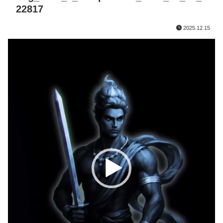
22817
2025.12.15
動
画
プ
レ
ー
ヤ
ー