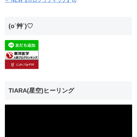
☞ NEW【ホログラフィック】
(o´艸`)♡
TIARA(星空)ヒーリング
動
画
プ
レ