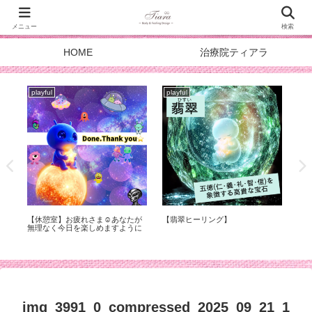
メニュー
検索
HOME
治療院ティアラ
playful
playful
pla
症
【休憩室】お疲れさま☺︎あなたが
【翡翠ヒーリング】
スタ
化
無理なく今日を楽しめますように
DOA
メ
img_3991_0_compressed_2025_09_21_1