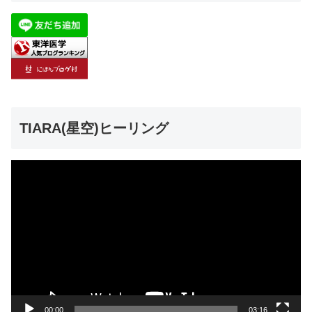
TIARA(星空)ヒーリング
動
画
プ
レ
ー
ヤ
ー
00:00
03:16