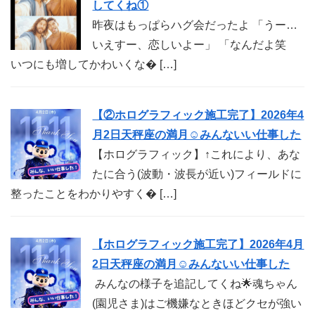
してくね①
昨夜はもっぱらハグ会だったよ 「うー…
いえすー、恋しいよー」 「なんだよ笑
いつにも増してかわいくな� […]
【②ホログラフィック施工完了】2026年4
月2日天秤座の満月☺︎みんないい仕事した
【ホログラフィック】↑これにより、あな
たに合う(波動・波長が近い)フィールドに
整ったことをわかりやすく� […]
【ホログラフィック施工完了】2026年4月
2日天秤座の満月☺︎みんないい仕事した
みんなの様子を追記してくね🌟魂ちゃん
(園児さま)はご機嫌なときほどクセが強い