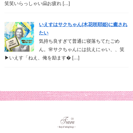
笑笑いらっしゃい🤗お疲れ […]
いえすはサクちゃん(木花咲耶姫)に癒され
たい
気持ち良すぎて普通に寝落ちてたごめ
ん。🌸サクちゃんには抗えにゃい、、笑
▶︎いえす「ねえ、俺を励ます� […]