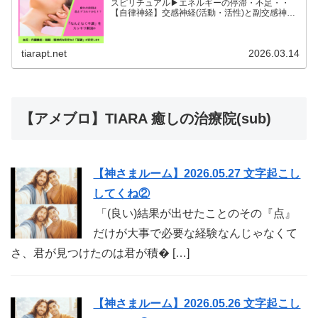
スピリチュアル▶︎エネルギーの停滞・不足・・
【自律神経】交感神経(活動・活性)と副交感神経
(リラックス)が相手に活躍の場を譲るように上手
に切り替わることができると全身の血流内臓機能
睡眠精神的な安...
tiarapt.net
2026.03.14
【アメブロ】TIARA 癒しの治療院(sub)
【神さまルーム】2026.05.27 文字起こし
してくね②
「(良い)結果が出せたことのその『点』
だけが大事で必要な経験なんじゃなくて
さ、君が見つけたのは君が積� […]
【神さまルーム】2026.05.26 文字起こし