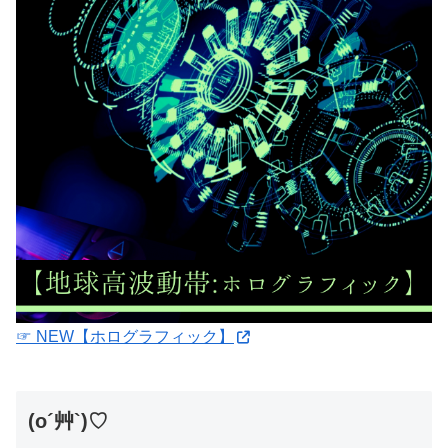
☞ NEW【ホログラフィック】
(o´艸`)♡