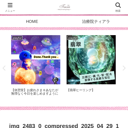
メニュー
検索
HOME
治療院ティアラ
playful
playful
pla
症
【休憩室】お疲れさま☺︎あなたが
【翡翠ヒーリング】
スタ
化
無理なく今日を楽しめますように
DOA
メ
img_2483_0_compressed_2025_04_29_1