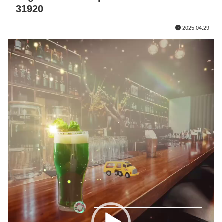
31920
2025.04.29
動
画
プ
レ
ー
ヤ
ー