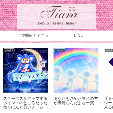
治療院ティアラ
LINE
playful
playful
【メインを更にトッピン
【吉田松陰】すべての実
S
グ】至高にして至上、そ
践は志を立てることから
して至宝【自乗】
始まる