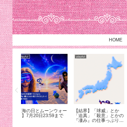
HOME
playful
playful
イケル預
【スリラーモード】ちょ
((周波数調整中。。))
ろちょろ絡んでくるマイ
ケルに気づけるかな？笑
【7月12日23:59まで】