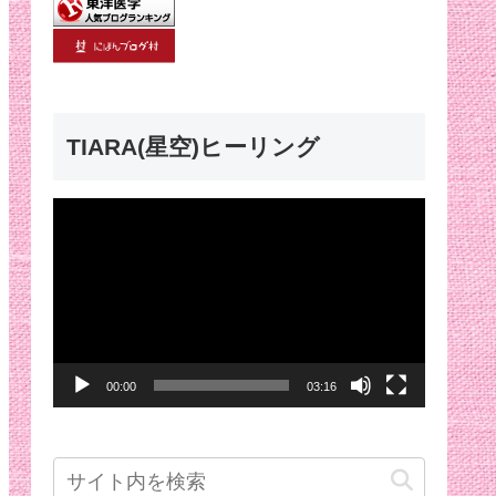
TIARA(星空)ヒーリング
動
画
プ
レ
ー
00:00
03:16
ヤ
ー