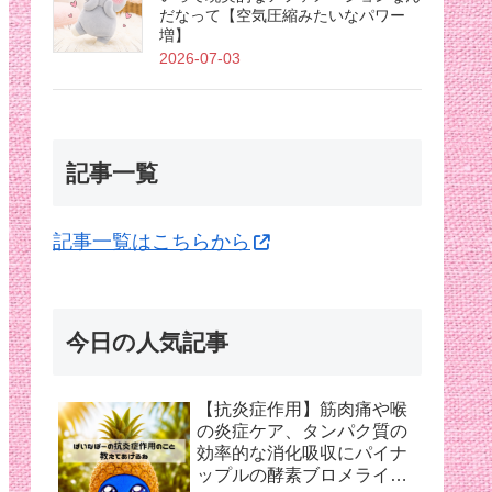
だなって【空気圧縮みたいなパワー
増】
2026-07-03
記事一覧
記事一覧はこちらから
今日の人気記事
【抗炎症作用】筋肉痛や喉
の炎症ケア、タンパク質の
効率的な消化吸収にパイナ
ップルの酵素ブロメライン