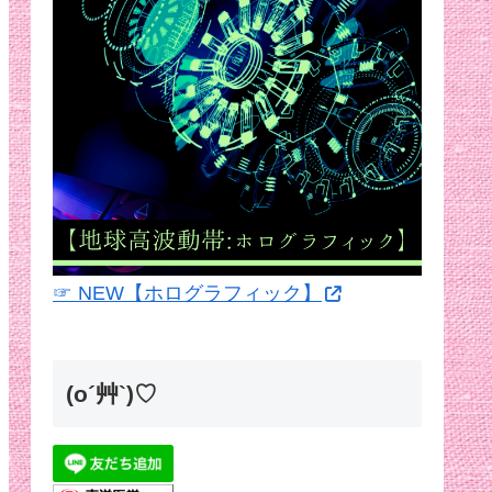
☞ NEW【ホログラフィック】
(o´艸`)♡