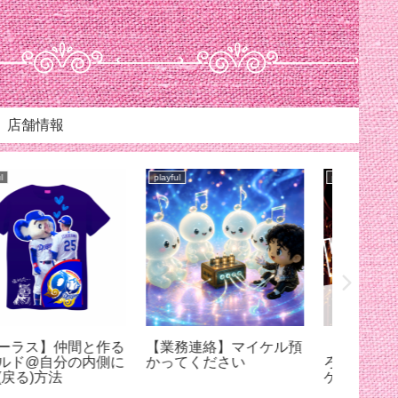
店舗情報
playful
playful
playful
weetな未来へ
【７月７日】天の川ツア
【感謝
ー☺︎23:59まで
で聞い
なり抑