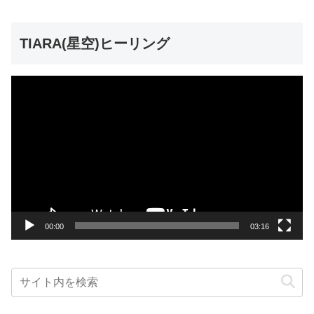
TIARA(星空)ヒーリング
動
画
プ
レ
ー
ヤ
ー
00:00
03:16