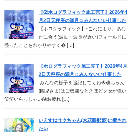
【②ホログラフィック施工完了】2026年4
月2日天秤座の満月☺︎みんないい仕事した
【ホログラフィック】↑これにより、あな
たに合う(波動・波長が近い)フィールドに
整ったことをわかりやすく� […]
【ホログラフィック施工完了】2026年4月
2日天秤座の満月☺︎みんないい仕事した
みんなの様子を追記してくね🌟魂ちゃん
(園児さま)はご機嫌なときほどクセが強い
笑笑いらっしゃい🤗お疲れ […]
いえすはサクちゃん(木花咲耶姫)に癒され
たい