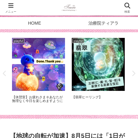
メニュー
検索
HOME
治療院ティアラ
playful
playful
pla
スターシードのパワースポット☺︎
『自信』の中身は…
【海
DOALA DAY’26
日2
【地球の自転が加速】8月5日には「1日が