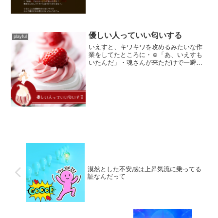
優しい人っていい匂いする
playful
いえすと、キワキワを攻めるみたいな作
業をしてたところに・☺︎「あ、いえすも
いたんだ」・魂さんが来ただけで一瞬
で、ふわ〜んとふかふかで、いい匂いの
空気になった・・✞ 「メレンゲみたいに
お前は、卵白にたっぷり空気を含んでる
ような優しさだな(周り...
漠然とした不安感は上昇気流に乗ってる
証なんだって