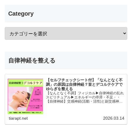
Category
自律神経を整える
【セルフチェックシート付】「なんとなく不
調」の原因は自律神経？首とデコルテケアで
ゆらぎを整える
【なんとなく不調】フィジカル▶︎自律神経の乱れ
スピリチュアル▶︎エネルギーの停滞・不足・・
【自律神経】交感神経(活動・活性)と副交感神経
(リラックス)が相手に活躍の場を譲るように上手
に切り替わることができると全身の血流内臓機能
睡眠精神的な安...
tiarapt.net
2026.03.14