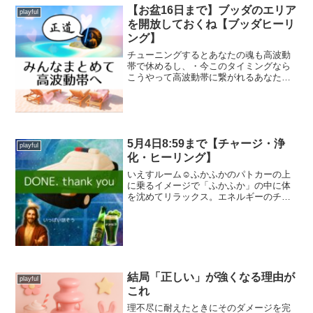
【お盆16日まで】ブッダのエリア
playful
を開放しておくね【ブッダヒーリ
ング】
チューニングするとあなたの魂も高波動
帯で休めるし、・今このタイミングなら
こうやって高波動帯に繋がれるあなたに
お願いしたいこともあるの。・あなたが
高波動帯にチューニングするついでに周
りをうろついてるやつにも交通整理みた
いにライトセーバーみたい...
5月4日8:59まで【チャージ・浄
playful
化・ヒーリング】
いえすルーム☺︎ふかふかのパトカーの上
に乗るイメージで「ふかふか」の中に体
を沈めてリラックス。エネルギーのチャ
ージと、あなたの浄化ができる空間にし
てあるよ。┈┈┈┈┈┈┈┈┈┈動画の
中に入り込むイメージで再生した後目を
閉じても明るく感じたり...
結局「正しい」が強くなる理由が
playful
これ
理不尽に耐えたときにそのダメージを完