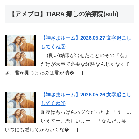
【アメブロ】TIARA 癒しの治療院(sub)
【神さまルーム】2026.05.27 文字起こし
してくね②
「(良い)結果が出せたことのその『点』
だけが大事で必要な経験なんじゃなくて
さ、君が見つけたのは君が積� […]
【神さまルーム】2026.05.26 文字起こし
してくね①
昨夜はもっぱらハグ会だったよ 「うー…
いえすー、恋しいよー」 「なんだよ笑
いつにも増してかわいくな� […]