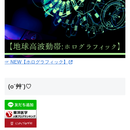
☞ NEW【ホログラフィック】
(o´艸`)♡