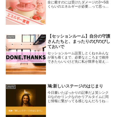
全に癒すのには受けたダメージの3〜5倍
くらいのエネルギーが必要…って思った
ときにそれってたぶん「理不尽」にはそ
れだけのエネルギーがあるってことだよ
ねしかも、周りが同情するようなことだ
とそこに集まるエネルギ...
【セッションルーム】自分の守護
playful
さんたちと、まったりのびのびし
ておいで
セッションルーム設置しとくね☺︎みんな
が落ち着くまで、必要なところまで維持
できたらいいけど先に私が限界を迎えた
ら勝手に閉じます笑・あなたの守護さん
たち☺︎にコンタクト取ると今日このまま
partyになる気がしてるんだけど笑笑案の
定、party...
鳩:新しいステージのはじまり
playful
今日書いたばっかりの記事だよ笑シンク
ロなのかリンクなのかリアルタイムに同
じ情報に繋がってる感じなんだろうね、
すごい↓私には情報が舞い降りてるけどあ
なたには鳩が舞い降りるといいね！笑