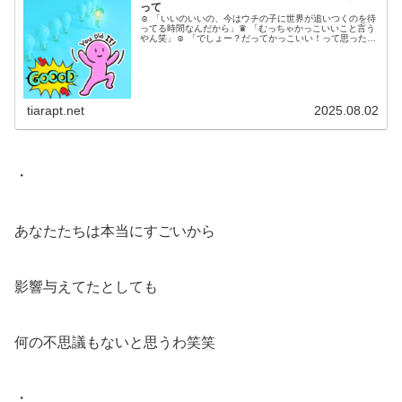
って
︎☺︎ 「いいのいいの、今はウチの子に世界が追いつくのを待
ってる時間なんだから」♛ 「むっちゃかっこいいこと言う
やん笑」☺︎ 「でしょー？だってかっこいい！って思ったか
ら言いに来たんだもん(るんるん)」人間としての側面100%
というよりもラ...
tiarapt.net
2025.08.02
・
あなたたちは本当にすごいから
影響与えてたとしても
何の不思議もないと思うわ笑笑
・