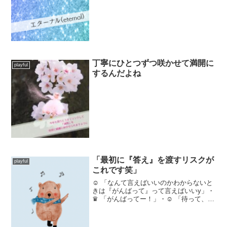
がにロマン感じた笑・・eternal▶︎「永遠
の」「永久の」「不変の」「不滅の」を
意味する英語の形容詞です。始まりや終
わりがなく、時...
丁寧にひとつずつ咲かせて満開に
playful
するんだよね
「最初に『答え』を渡すリスクが
playful
これです笑」
☺︎ 「なんて言えばいいのかわからないと
きは『がんばって』って言えばいいy」・
♛ 「がんばってー！」・☺︎ 「待って、諦
めるの早すぎ笑もっと考えてごらん？ほ
ら、なんかあるでしょ？あるはずだ
よ？」・♛ 「今のところはまだないんで