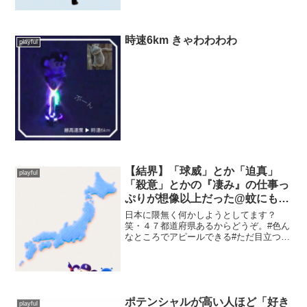
すけど笑」・☺...
時速6km きゃわわわわ
playful
【結界】「球威」とか「迫真」
playful
「殺意」とかの『凄み』の仕事っ
ぷりが想像以上だった@蚊にも効
くんだって笑
日本に隈無く何かしようとしてます？
笑・４７都道府県あるからどうぞ。#色ん
なところでアピールできる#ただ目立つ#
海外の方すんません ドアラ オフィシャ
ル (@doalaofficial) July 18, 2026 ・⛩本
日の禊⛩🗾7/18【...
ポテンシャルが高い人ほど「好き
playful