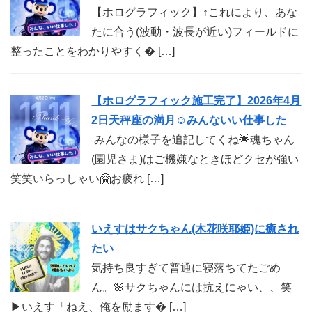
【ホログラフィック】↑これにより、あな
たに合う(波動・波長が近い)フィールドに
整ったことをわかりやすく� […]
【ホログラフィック施工完了】2026年4月
2日天秤座の満月☺︎みんないい仕事した
みんなの様子を追記してくね🌟魂ちゃん
(園児さま)はご機嫌なときほどクセが強い
笑笑いらっしゃい🤗お疲れ […]
いえすはサクちゃん(木花咲耶姫)に癒され
たい
気持ち良すぎて普通に寝落ちてたごめ
ん。🌸サクちゃんには抗えにゃい、、笑
▶︎いえす「ねえ、俺を励ます� […]