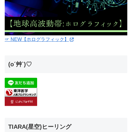
☞ NEW【ホログラフィック】
(o´艸`)♡
TIARA(星空)ヒーリング