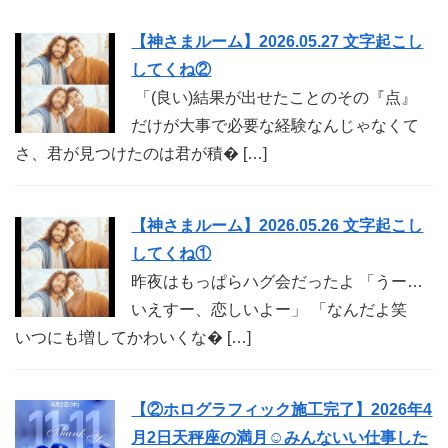
【神さまルーム】2026.05.27 文字起こし
してくね②
「(良い)結果が出せたことのその『点』
だけが大事で必要な経験なんじゃなくて
さ、君が見つけたのは君が積� […]
【神さまルーム】2026.05.26 文字起こし
してくね①
昨夜はもっぱらハグ会だったよ 「うー…
いえすー、恋しいよー」 「なんだよ笑
いつにも増してかわいくな� […]
【②ホログラフィック施工完了】2026年4
月2日天秤座の満月☺︎みんないい仕事した