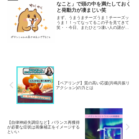
なこと」で頭の中を満たしておく
と発動力が凄まじい笑
まず、うまうまチーズうま！チーーズッ
うま！！ってなってるこの子を見てきて
笑・・今日、またひとつ凄い人の謎が解
けたわ😂・努力=お薬だとして、チーズ
に夢中だと努力したことにすら気づいて
ないのか！・あなたが到達してるのこの
境地なんだね( *´艸`...
【ベアリング】質の高い応援(共鳴共振リ
アクション)の力とは
【自律神経失調症など】バランス再獲得
が必要な症状は画像補正をイメージする
といい