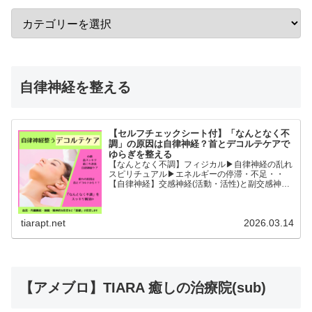
自律神経を整える
【セルフチェックシート付】「なんとなく不
調」の原因は自律神経？首とデコルテケアで
ゆらぎを整える
【なんとなく不調】フィジカル▶︎自律神経の乱れ
スピリチュアル▶︎エネルギーの停滞・不足・・
【自律神経】交感神経(活動・活性)と副交感神経
(リラックス)が相手に活躍の場を譲るように上手
に切り替わることができると全身の血流内臓機能
睡眠精神的な安...
tiarapt.net
2026.03.14
【アメブロ】TIARA 癒しの治療院(sub)