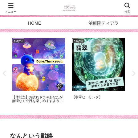
メニュー
検索
HOME
治療院ティアラ
playful
playful
pla
スターシードのパワースポット☺︎
『自信』の中身は…
【海
DOALA DAY’26
日2
なんという戦略