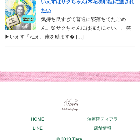
いえすはサクちゃん(木花咲耶姫)に癒され
たい
気持ち良すぎて普通に寝落ちてたごめ
ん。🌸サクちゃんには抗えにゃい、、笑
▶︎いえす「ねえ、俺を励ます� […]
HOME
治療院ティアラ
LINE
店舗情報
© 2019 Tiara.