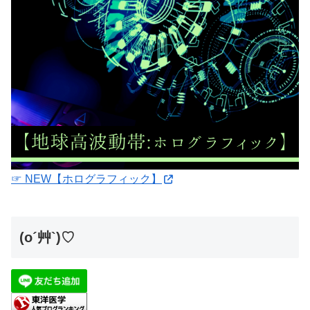
☞ NEW【ホログラフィック】
(o´艸`)♡