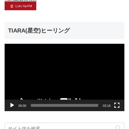
TIARA(星空)ヒーリング
動
画
プ
レ
ー
ヤ
ー
00:00
03:16