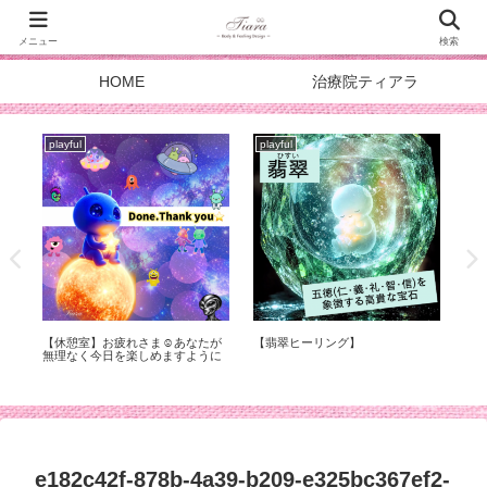
メニュー
検索
HOME
治療院ティアラ
playful
playful
pla
症
【休憩室】お疲れさま☺︎あなたが
【翡翠ヒーリング】
スタ
化
無理なく今日を楽しめますように
DOA
メ
e182c42f-878b-4a39-b209-e325bc367ef2-