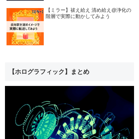
【ミラー】祓え給え 清め給え@浄化の
階層で実際に動かしてみよう
【ホログラフィック】まとめ