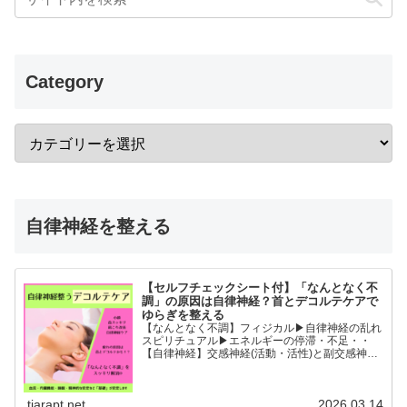
Category
自律神経を整える
【セルフチェックシート付】「なんとなく不
調」の原因は自律神経？首とデコルテケアで
ゆらぎを整える
【なんとなく不調】フィジカル▶︎自律神経の乱れ
スピリチュアル▶︎エネルギーの停滞・不足・・
【自律神経】交感神経(活動・活性)と副交感神経
(リラックス)が相手に活躍の場を譲るように上手
に切り替わることができると全身の血流内臓機能
睡眠精神的な安...
tiarapt.net
2026.03.14