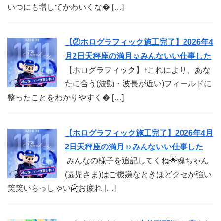
いつにも増してかわいくな� […]
【②ホログラフィック施工完了】2026年4
月2日天秤座の満月☺︎みんないい仕事した
【ホログラフィック】↑これにより、あな
たに合う(波動・波長が近い)フィールドに
整ったことをわかりやすく� […]
【ホログラフィック施工完了】2026年4月
2日天秤座の満月☺︎みんないい仕事した
みんなの様子を追記してくね🌟魂ちゃん
(園児さま)はご機嫌なときほどクセが強い
笑笑いらっしゃい🤗お疲れ […]