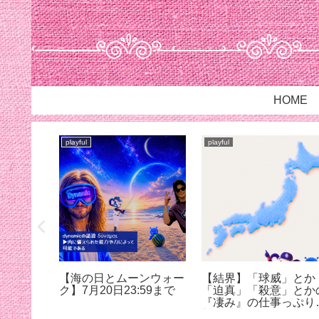
HOME
playful
playful
は…
【海の日とムーンウォー
【結界】「球威」とか
ク】7月20日23:59まで
「迫真」「殺意」とか
『凄み』の仕事っぷり
想像以上だった@蚊に