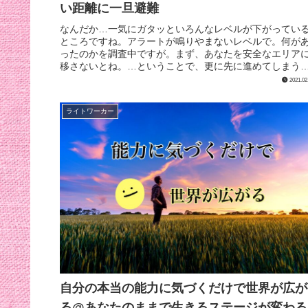
い距離に一旦避難
なんだか…一気にガタッといろんなレベルが下がってい
ところですね。アラートが鳴りやまないレベルで。何が
ったのかを調査中ですが。まず、あなたを安全なエリア
移さないとね。…ということで、更に先に進めてしまう
とで(←ライトボディ)距離を置こ...
2021.02
ライトワーカー
自分の本当の能力に気づくだけで世界が広が
る@あなたのままで生きるステージが変わる