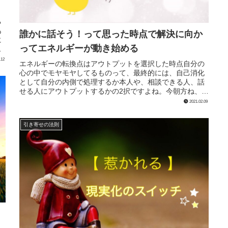
る
あ
誰かに話そう！って思った時点で解決に向か
に
ってエネルギーが動き始める
こ
.12
エネルギーの転換点はアウトプットを選択した時点自分の
心の中でモヤモヤしてるものって、最終的には、自己消化
として自分の内側で処理するか本人や、相談できる人、話
せる人にアウトプットするかの2択ですよね。今朝方ね、エ
ネルギー体さんに寝てるところを...
2021.02.09
引き寄せの法則