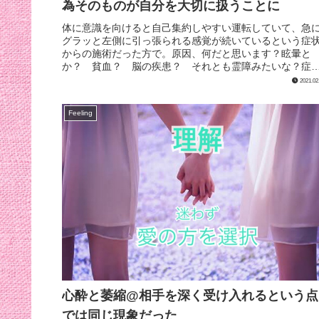
為そのものが自分を大切に扱うことに
体に意識を向けると自己集約しやすい運転していて、急
グラッと左側に引っ張られる感覚が続いているという症
からの施術だった方で。原因、何だと思います？眩暈と
か？ 貧血？ 脳の疾患？ それとも霊障みたいな？症
として訴えられているものからはまだ...
2021.02
Feeling
心酔と萎縮@相手を深く受け入れるという点
では同じ現象だった