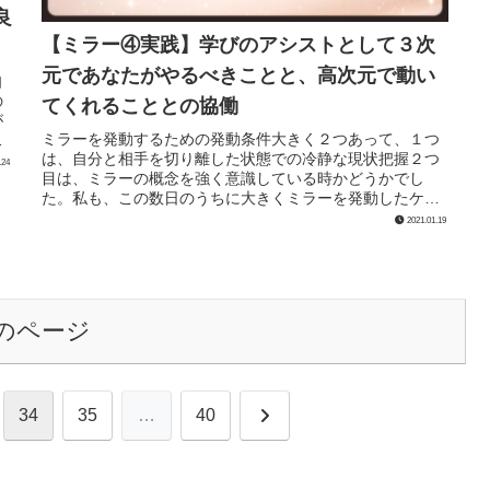
良
【ミラー④実践】学びのアシストとして３次
元であなたがやるべきことと、高次元で動い
自
の
てくれることとの協働
が
ミラーを発動するための発動条件大きく２つあって、１つ
は、自分と相手を切り離した状態での冷静な現状把握２つ
.24
目は、ミラーの概念を強く意識している時かどうかでし
た。私も、この数日のうちに大きくミラーを発動したケー
スがありまして。おおお！こうなって...
2021.01.19
のページ
次
34
35
…
40
へ