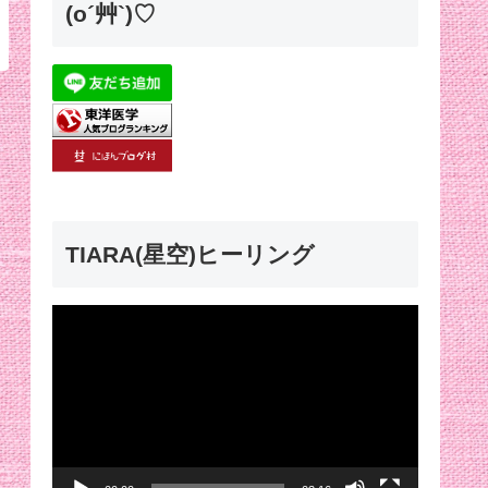
(o´艸`)♡
TIARA(星空)ヒーリング
動
画
プ
レ
ー