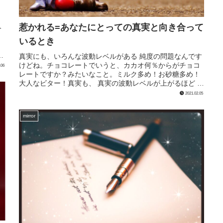
惹かれる=あなたにとっての真実と向き合って
今
いるとき
。
実
真実にも、いろんな波動レベルがある 純度の問題なんです
けどね。チョコレートでいうと、カカオ何％からがチョコ
.06
レートですか？みたいなこと。ミルク多め！お砂糖多め！
大人なビター！真実も、 真実の波動レベルが上がるほど ほ
ろ苦だったりしますもんねぇ...
2021.02.05
mirror