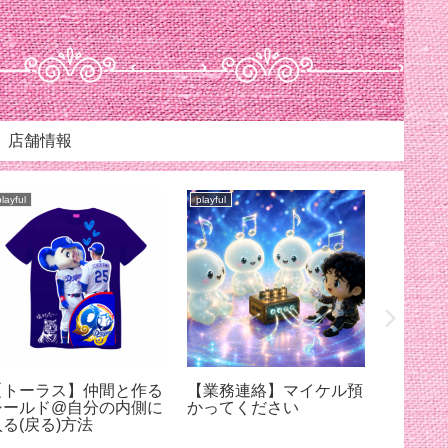
店舗情報
playful
playful
playful
【トーラス】仲間と作る
【業務連絡】マイケル預
【スリ
シールド@自分の内側に
かってください
ろちょ
入る(戻る)方法
ケルに
【7月12