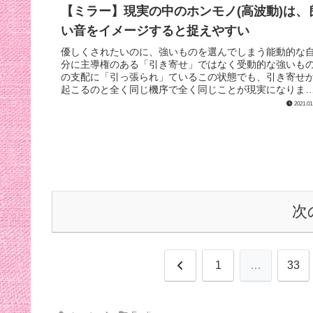
【ミラー】現実の中のホンモノ(高波動)は、
い音をイメージすると捉えやすい
優しくされたいのに、強いものを選んでしまう能動的な
分に主導権のある「引き寄せ」ではなく受動的な強いも
の支配に「引っ張られ」ているこの状態でも、引き寄せ
起こるのと全く同じ機序で全く同じことが現実になりま
す。やな事があったときや、困ったこ...
2021.01
次
前
1
…
33
へ