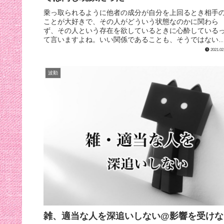
乗っ取られるように他者の成分が自分を上回るとき相手
ことが大好きで、その人がどういう状態なのかに関わら
ず、その人という存在を欲しているときに心酔している
て言いますよね。いい関係であることも、そうではない
合もある。きっとそれは、「その人」...
2021.02
波動
雑、適当な人を深追いしない@影響を受けな