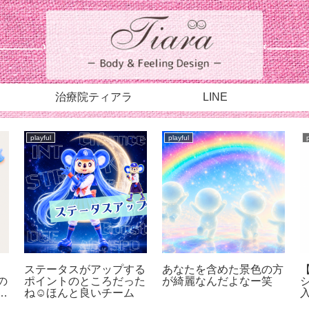
治療院ティアラ
LINE
playful
playful
ステータスがアップする
あなたを含めた景色の方
の
ポイントのところだった
が綺麗なんだよなー笑
が
ね☺︎ほんと良いチーム
も