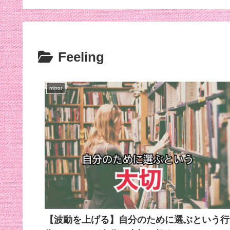
効くんだって笑
Feeling
mirror
【波動を上げる】自分のために選ぶという行