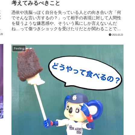
考えてみるべきこと
に
憑依や洗脳っぽく自分を失っている人との向き合い方「何
状
でそんな言い方するの？」って相手の表現に対して人間性
を疑うような嫌悪感や、そういう風にしか言えないんだ
状
ね…って傷つきショックを受けたりだとか関わることで
「ダメージ」を受けた場合ね。「ごめん...
.28
2021.02.23
Feeling