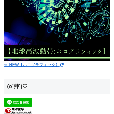
☞ NEW【ホログラフィック】
(o´艸`)♡