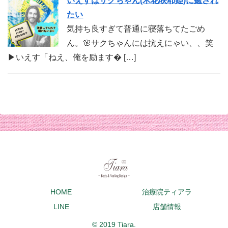
いえすはサクちゃん(木花咲耶姫)に癒され
たい
気持ち良すぎて普通に寝落ちてたごめ
ん。🌸サクちゃんには抗えにゃい、、笑
▶︎いえす「ねえ、俺を励ます� […]
HOME
治療院ティアラ
LINE
店舗情報
© 2019 Tiara.