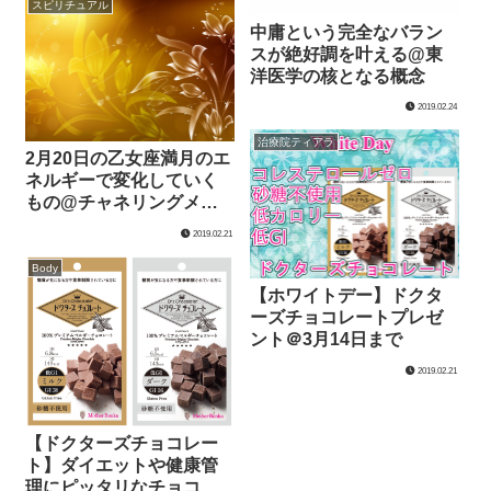
スピリチュアル
中庸という完全なバラン
スが絶好調を叶える@東
洋医学の核となる概念
2019.02.24
治療院ティアラ
2月20日の乙女座満月のエ
ネルギーで変化していく
もの@チャネリングメッ
セージ
2019.02.21
Body
【ホワイトデー】ドクタ
ーズチョコレートプレゼ
ント＠3月14日まで
2019.02.21
【ドクターズチョコレー
ト】ダイエットや健康管
理にピッタリなチョコレ