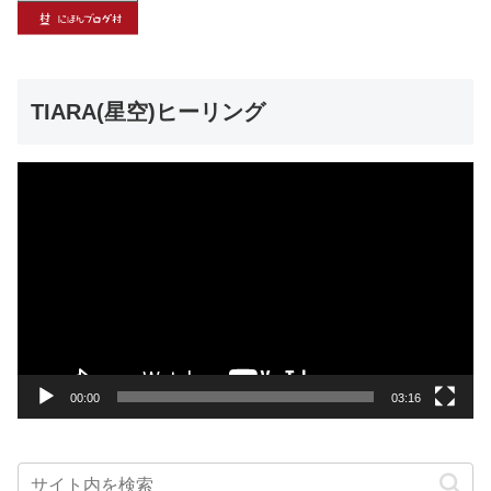
TIARA(星空)ヒーリング
動
画
プ
レ
ー
ヤ
ー
00:00
03:16