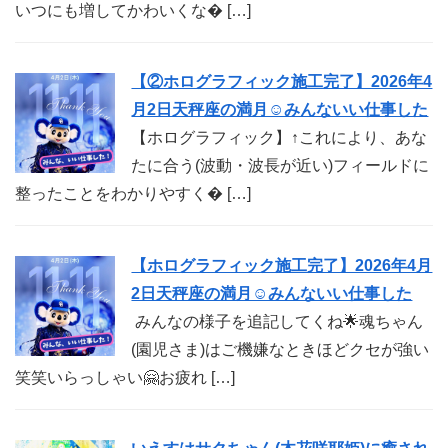
いつにも増してかわいくな� […]
【②ホログラフィック施工完了】2026年4
月2日天秤座の満月☺︎みんないい仕事した
【ホログラフィック】↑これにより、あな
たに合う(波動・波長が近い)フィールドに
整ったことをわかりやすく� […]
【ホログラフィック施工完了】2026年4月
2日天秤座の満月☺︎みんないい仕事した
みんなの様子を追記してくね🌟魂ちゃん
(園児さま)はご機嫌なときほどクセが強い
笑笑いらっしゃい🤗お疲れ […]