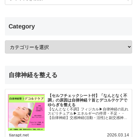
Category
自律神経を整える
【セルフチェックシート付】「なんとなく不
調」の原因は自律神経？首とデコルテケアで
ゆらぎを整える
【なんとなく不調】フィジカル▶︎自律神経の乱れ
スピリチュアル▶︎エネルギーの停滞・不足・・
【自律神経】交感神経(活動・活性)と副交感神経
(リラックス)が相手に活躍の場を譲るように上手
に切り替わることができると全身の血流内臓機能
睡眠精神的な安...
tiarapt.net
2026.03.14