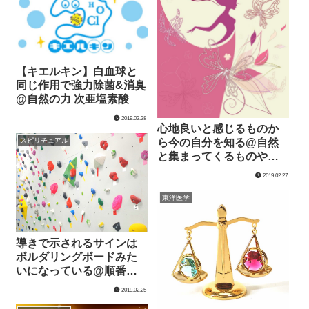
【キエルキン】白血球と
同じ作用で強力除菌&消臭
@自然の力 次亜塩素酸
2019.02.28
心地良いと感じるものか
ら今の自分を知る@自然
スピリチュアル
と集まってくるものや変
化に注目
2019.02.27
東洋医学
導きで示されるサインは
ボルダリングボードみた
いになっている@順番通
りが一番安全で安定して
2019.02.25
いる道