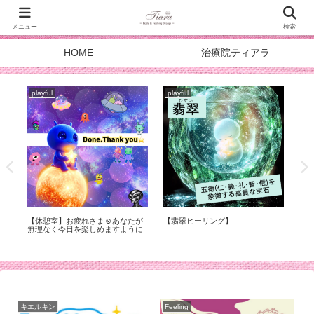
メニュー
検索
HOME
治療院ティアラ
playful
playful
pla
症
【休憩室】お疲れさま☺︎あなたが
【翡翠ヒーリング】
スタ
化
無理なく今日を楽しめますように
DOA
メ
キエルキン
Feeling