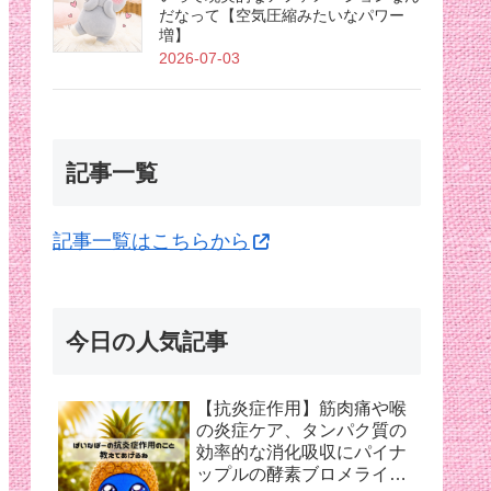
だなって【空気圧縮みたいなパワー
増】
2026-07-03
記事一覧
記事一覧はこちらから
今日の人気記事
【抗炎症作用】筋肉痛や喉
の炎症ケア、タンパク質の
効率的な消化吸収にパイナ
ップルの酵素ブロメライン