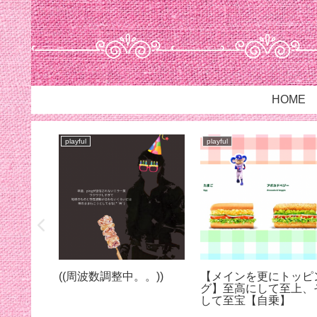
HOME
playful
playful
【抗炎症作用】筋肉痛や
【休憩室】お疲れさま☺
喉の炎症ケア、タンパク
あなたが無理なく今日
質の効率的な消化吸収に
楽しめますように
パイナップルの酵素ブロ