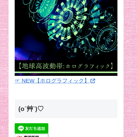
☞ NEW【ホログラフィック】
(o´艸`)♡