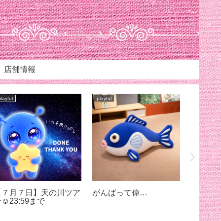
店舗情報
playful
playful
playful
『自信』の中身は…
【海の日とムーンウォー
【結界
ク】7月20日23:59まで
「迫真
『凄み
想像以