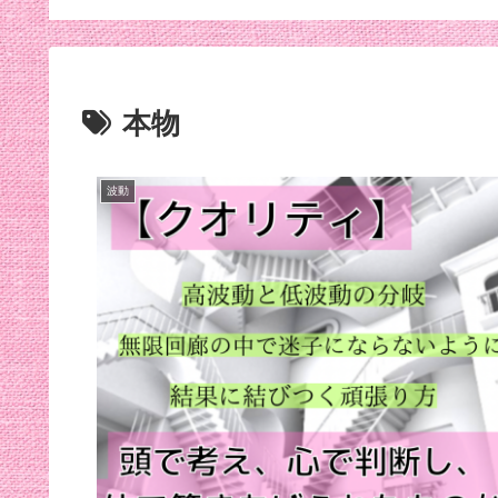
メライン【夏バテ対策】
本物
波動