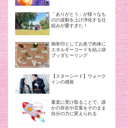
「ありがとう」が様々なも
のの波動を上げ浄化する仕
組みが愛すぎた！
御朱印としてお灸で肉体に
エネルギーコードを結ぶ@
ブッダヒーリング
【スターシード】ウォーク
インの感覚
素直に受け取ることで、誰
かの存在や言葉をそのまま
自分の力に変えられる