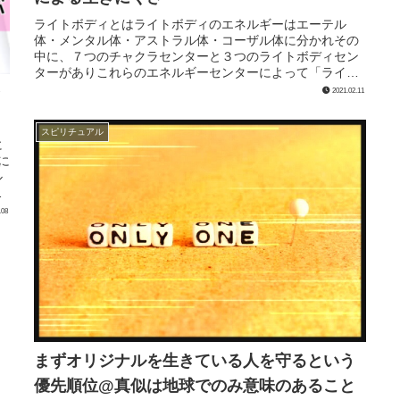
ライトボディとはライトボディのエネルギーはエーテル
体・メンタル体・アストラル体・コーザル体に分かれその
中に、７つのチャクラセンターと３つのライトボディセン
ターがありこれらのエネルギーセンターによって「ライト
ボディ」として機能していると言われ...
2021.02.11
スピリチュアル
に
に
ル
世
.08
まずオリジナルを生きている人を守るという
優先順位@真似は地球でのみ意味のあること