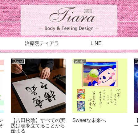
治療院ティアラ
LINE
playful
playful
︎
【翡翠ヒーリング】
スターシードのパワース
を
ポット☺︎ DOALA
DAY’26