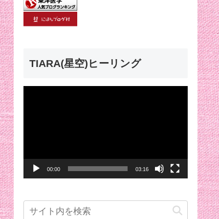
TIARA(星空)ヒーリング
動
画
プ
レ
ー
00:00
03:16
ヤ
ー