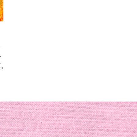
し
か
ネ
.13