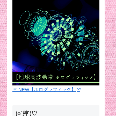
☞ NEW【ホログラフィック】
(o´艸`)♡