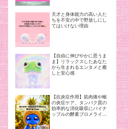
天才と身体能力の高い人た
ちを不安の中で野放しにし
てはいけない理由
【自由に伸びやかに思うま
ま】リラックスしたあなた
から生まれるエンタメと癒
しと安心感
【抗炎症作用】筋肉痛や喉
の炎症ケア、タンパク質の
効率的な消化吸収にパイナ
ップルの酵素ブロメライン
【夏バテ対策】