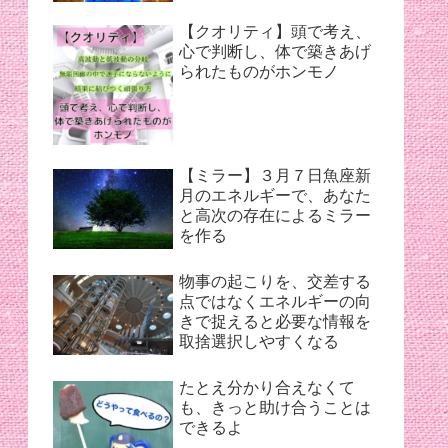
【クオリティ】頭で考え、
心で判断し、体で築きあげ
られたものがホンモノ
【ミラー】３月７日魚座新
月のエネルギーで、あなた
と高次の存在によるミラー
を作る
物事の起こりを、交差する
点ではなくエネルギーの向
きで捉えると必要な情報を
取捨選択しやすくなる
たとえ分かり合えなくて
も、きっと助け合うことは
できるよ