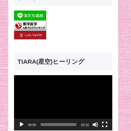
TIARA(星空)ヒーリング
動
画
プ
レ
ー
00:00
03:16
ヤ