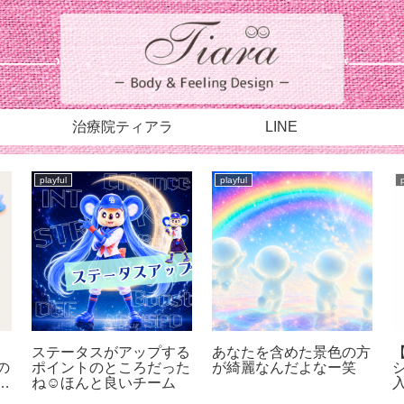
治療院ティアラ
LINE
playful
playful
ステータスがアップする
あなたを含めた景色の方
の
ポイントのところだった
が綺麗なんだよなー笑
が
ね☺︎ほんと良いチーム
も