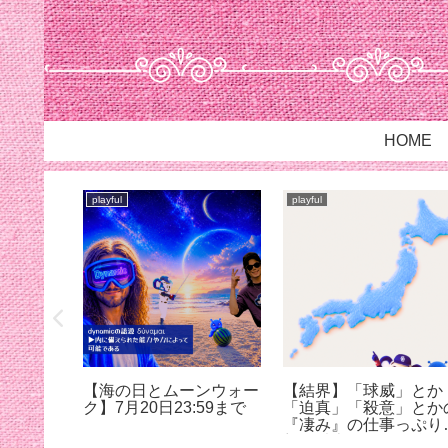
HOME
playful
playful
は…
【海の日とムーンウォー
【結界】「球威」とか
ク】7月20日23:59まで
「迫真」「殺意」とか
『凄み』の仕事っぷり
想像以上だった@蚊に