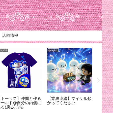
店舗情報
playful
playful
playful
【トーラス】仲間と作る
【業務連絡】マイケル預
【スリ
シールド@自分の内側に
かってください
ろちょ
入る(戻る)方法
ケルに
【7月12