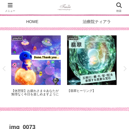
メニュー
検索
HOME
治療院ティアラ
playful
playful
pla
症
【休憩室】お疲れさま☺︎あなたが
【翡翠ヒーリング】
スタ
化
無理なく今日を楽しめますように
DOA
メ
img_0073